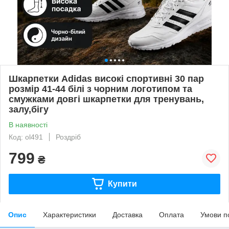
Шкарпетки Adidas високі спортивні 30 пар
розмір 41-44 білі з чорним логотипом та
смужками довгі шкарпетки для тренувань,
залу,бігу
В наявності
Код: ol491
Роздріб
799
₴
Купити
Опис
Характеристики
Доставка
Оплата
Умови п