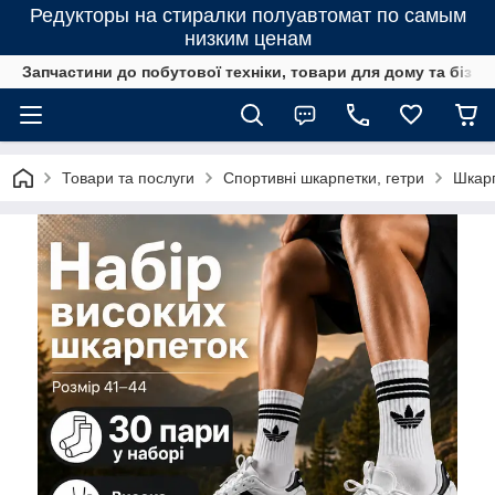
Редукторы на стиралки полуавтомат по самым
низким ценам
Запчастини до побутової техніки, товари для дому та бізне
Товари та послуги
Спортивні шкарпетки, гетри
Шкарп