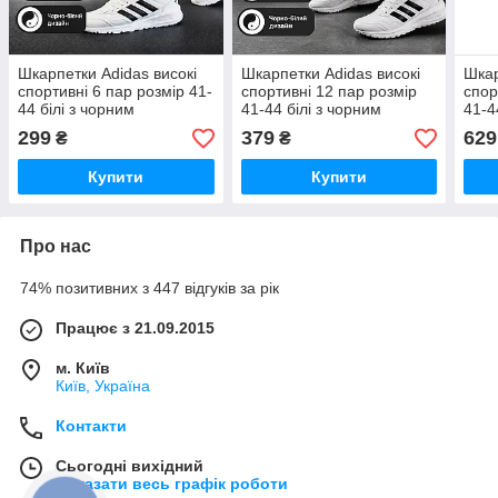
Шкарпетки Adidas високі
Шкарпетки Adidas високі
Шкар
спортивні 6 пар розмір 41-
спортивні 12 пар розмір
спор
44 білі з чорним
41-44 білі з чорним
41-4
логотипом та смужками
логотипом та смужками
лого
299
379
629
₴
₴
довгі шкарпетки для
довгі шкарпетки для
довг
тренувань, залу, бігу
тренувань, залу,бігу
трен
Купити
Купити
Про нас
74% позитивних з 447 відгуків за рік
Працює з 21.09.2015
м. Київ
Київ, Україна
Контакти
Сьогодні вихідний
Показати весь графік роботи