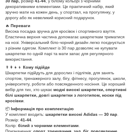
30
пар,
розмір
41-44
, у білому кольорі з чорними
декоративними елементами. Це практичний набір, який
зручно мати на кожен день, у спортзал, на прогулянку, у
дорогу або як невеликий корисний подарунок.
🔥
Переваги
Висока посадка зручна для кросівок і спортивного взуття.
Еластична верхня частина допомагає шкарпеткам триматися
на нозі. Універсальний біло-чорний дизайн легко поєднується
з різним одягом. Комплект із 30 пар дозволяє не купувати
шкарпетки по одній парі та мати запас для регулярного
використання.
👨‍👩‍👧‍👦
Кому підійде
Шкарпетки підійдуть для дорослих і підлітків, для занять
спортом, тренажерного залу, бігу, фітнесу, прогулянок, школи,
університету, роботи або повсякденного носіння. Це хороший
вибір для тих, хто шукає
модні високі шкарпетки, спортивні
білі шкарпетки, довгі шкарпетки з логотипом, носки під
кросівки
.
📦
Інформація про комплектацію
У комплект входить:
шкарпетки високі Adidas — 30 пар
.
Розмір:
41-44
.
Колір:
білий з чорними елементами
.
Призначення:
спорт, тренування, зал, біг, повсякденне