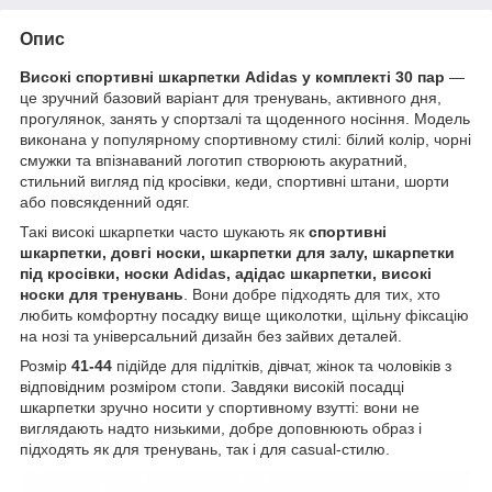
Опис
Високі спортивні шкарпетки Adidas у комплекті 30 пар
—
це зручний базовий варіант для тренувань, активного дня,
прогулянок, занять у спортзалі та щоденного носіння. Модель
виконана у популярному спортивному стилі: білий колір, чорні
смужки та впізнаваний логотип створюють акуратний,
стильний вигляд під кросівки, кеди, спортивні штани, шорти
або повсякденний одяг.
Такі високі шкарпетки часто шукають як
спортивні
шкарпетки, довгі носки, шкарпетки для залу, шкарпетки
під кросівки, носки Adidas, адідас шкарпетки, високі
носки для тренувань
. Вони добре підходять для тих, хто
любить комфортну посадку вище щиколотки, щільну фіксацію
на нозі та універсальний дизайн без зайвих деталей.
Розмір
41-44
підійде для підлітків, дівчат, жінок та чоловіків з
відповідним розміром стопи. Завдяки високій посадці
шкарпетки зручно носити у спортивному взутті: вони не
виглядають надто низькими, добре доповнюють образ і
підходять як для тренувань, так і для casual-стилю.