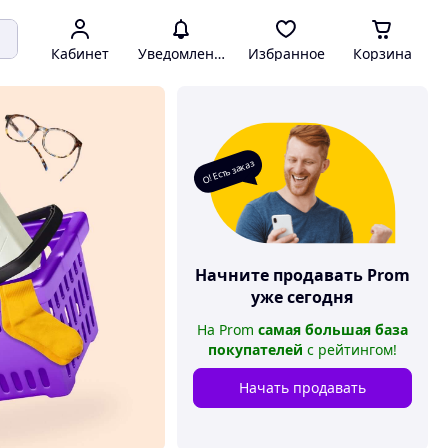
Кабинет
Уведомления
Избранное
Корзина
О! Есть заказ
Начните продавать
Prom
уже сегодня
На
Prom
самая большая база
покупателей
с рейтингом
!
Начать продавать