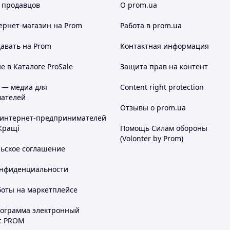
 продавцов
О prom.ua
ернет-магазин
на Prom
Работа в prom.ua
авать на Prom
Контактная информация
 в Каталоге ProSale
Защита прав на контент
 — медиа для
Content right protection
ателей
Отзывы о prom.ua
 интернет-предпринимателей
Кращі
Помощь Силам обороны
(Volonter by Prom)
льское соглашение
онфиденциальности
боты на маркетплейсе
рограмма электронный
с PROM