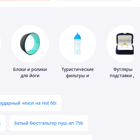
Блоки и ролики
Туристические
Футляры и
для йоги
фильтры и
подставки дл
таблетки для
драгоценност
питьевой воды
ударный чехол на Hot 60i
а
Белый бюстгальтер пуш-ап 75b