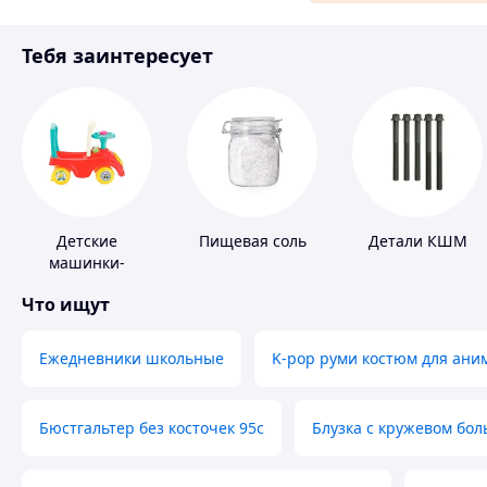
Материалы для ремонта
Тебя заинтересует
Спорт и отдых
Детские
Пищевая соль
Детали КШМ
машинки-
каталки
Что ищут
Ежедневники школьные
K-pop руми костюм для ани
Бюстгальтер без косточек 95с
Блузка с кружевом бо