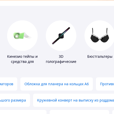
Кинезио тейпы и
3D
Бюстгальтеры
средства для
голографические
тейпирования
устройства
маторов
Обложка для планера на кольцах А6
Противо
льшого размера
Кружевной конверт на выписку из роддом