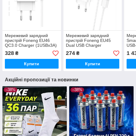
Мережевий зарядний
Мережевий зарядний
Мере
пристрій Foneng EU46
пристрій Foneng EU45
Smar
QC3.0 Charger (1USBх3A)
Dual USB Charger
USB
White (EU46-CH-TC) +
(2USBх2.4A) White (EU45-
(2SC
328
274
1 4
₴
₴
кабель USB Type C
CH-TC) + кабель USB
захи
Type C
зам
Купити
Купити
Акційні пропозиції та новинки
–38%
–38%