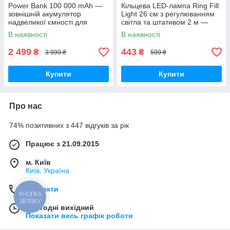
Power Bank 100 000 mAh —
Кільцева LED-лампа Ring Fill
зовнішній акумулятор
Light 26 см з регулюванням
надвеликої ємності для
світла та штативом 2 м —
телефону, роутера та
світло для селфі, блогерів,
В наявності
В наявності
автономного живлення
візажистів, фото-віде
2 499
443
₴
₴
3 999 ₴
599 ₴
Купити
Купити
Про нас
74% позитивних з 447 відгуків за рік
Працює з 21.09.2015
м. Київ
Київ, Україна
Контакти
КНОПКА
ЗВ'ЯЗКУ
Сьогодні вихідний
Показати весь графік роботи