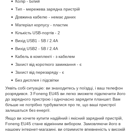
Колір - Білий
Тип - мережева зарядна пристрій
Довжина кабелю - немає даних
Матеріал корпусу - пластик
Кількість USB-портів - 2
Вихід USB1 - 5В / 2.4A
Вихід USB2 - 5В / 2.4A
Кабель в комплекті - з кабелем
Захист від короткого замикання - є
Захист від перезаряду - є
Без дисплея і підсвітки
Уявіть собі ситуацію: ви знаходитесь у поїздці, і ваш телефон
розрядився. З Foneng EU45 ви легко зможете підключити його
до зарядного пристрою і одночасно зарядити планшет. Вам
більше не потрібно турбуватися про те, що ваші пристрої
залишаться без енергії.
Якщо ви хочете купити надійний і якісний зарядний пристрій,
Foneng EU45 стане відмінним вибором. Замовляючи його в
нашому інтернет-магазині, ви отримуєте впевненість у високій