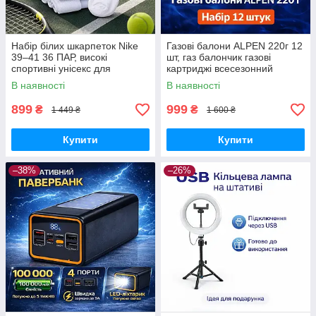
Набір білих шкарпеток Nike
Газові балони ALPEN 220г 12
39–41 36 ПАР, високі
шт, газ балончик газові
спортивні унісекс для
картриджі всесезонний
щоденного використання
пропан-бутан для
В наявності
В наявності
портативних плит, пальників
та кемпінгу
899
999
₴
₴
1 449 ₴
1 600 ₴
Купити
Купити
–38%
–26%