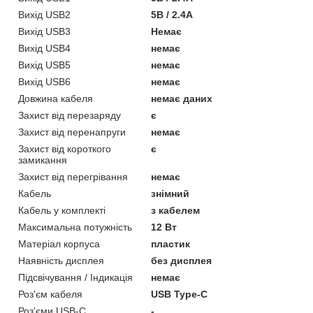
Вихід USB2
5В / 2.4А
Вихід USB3
Немає
Вихід USB4
немає
Вихід USB5
немає
Вихід USB6
немає
Довжина кабеля
немає даних
Захист від перезаряду
є
Захист від перенапруги
немає
Захист від короткого
є
замикання
Захист від перегрівання
немає
Кабель
знімний
Кабель у комплекті
з кабелем
Максимальна потужність
12 Вт
Матеріал корпуса
пластик
Наявність дисплея
без дисплея
Підсвічування / Індикація
немає
Роз'єм кабеля
USB Type-C
Роз'єми USB-C
-