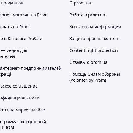
 продавцов
О prom.ua
ернет-магазин
на Prom
Работа в prom.ua
авать на Prom
Контактная информация
 в Каталоге ProSale
Защита прав на контент
 — медиа для
Content right protection
ателей
Отзывы о prom.ua
 интернет-предпринимателей
Кращі
Помощь Силам обороны
(Volonter by Prom)
льское соглашение
онфиденциальности
боты на маркетплейсе
рограмма электронный
с PROM