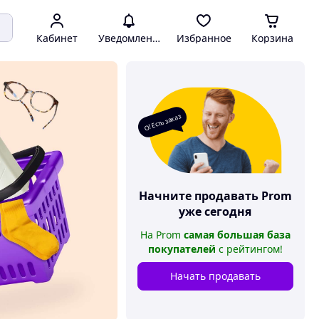
Кабинет
Уведомления
Избранное
Корзина
О! Есть заказ
Начните продавать
Prom
уже сегодня
На
Prom
самая большая база
покупателей
с рейтингом
!
Начать продавать