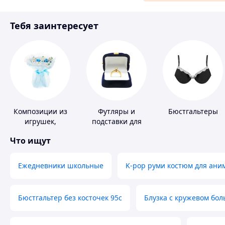
Материалы для ремонта
Тебя заинтересует
Спорт и отдых
Композиции из
Футляры и
Бюстгальтеры
игрушек,
подставки для
одежды,
драгоценностей
Что ищут
подгузников
Ежедневники школьные
K-pop руми костюм для ани
Бюстгальтер без косточек 95с
Блузка с кружевом бо