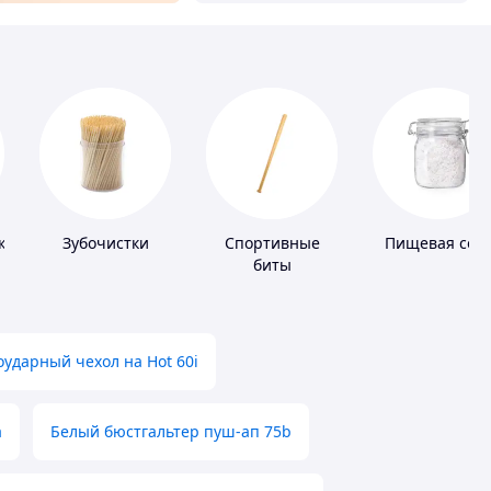
ки
Зубочистки
Спортивные
Пищевая сол
биты
ударный чехол на Hot 60i
а
Белый бюстгальтер пуш-ап 75b