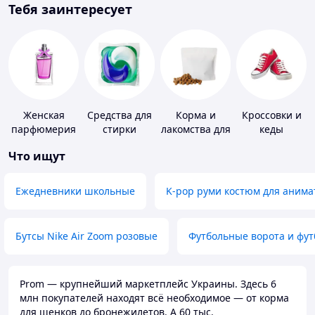
Тебя заинтересует
Женская
Средства для
Корма и
Кроссовки и
парфюмерия
стирки
лакомства для
кеды
домашних
Что ищут
животных и
птиц
Ежедневники школьные
K-pop руми костюм для анима
Бутсы Nike Air Zoom розовые
Футбольные ворота и фу
Prom — крупнейший маркетплейс Украины. Здесь 6
млн покупателей находят всё необходимое — от корма
для щенков до бронежилетов. А 60 тыс.