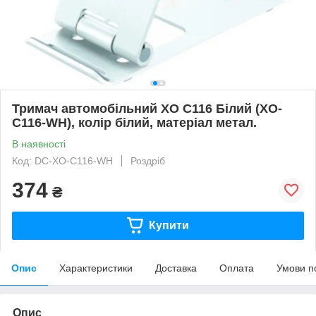
Тримач автомобільний XO C116 Білий (XO-
C116-WH), колір білий, матеріал метал.
В наявності
Код: DC-XO-C116-WH
Роздріб
374
₴
Купити
Опис
Характеристики
Доставка
Оплата
Умови п
Опис