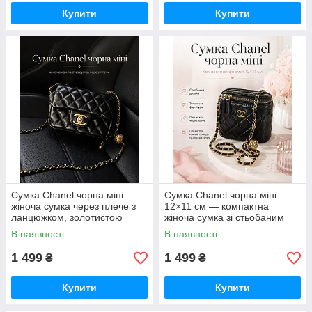
Купити
Купити
Сумка Chanel чорна міні —
Сумка Chanel чорна міні
жіноча сумка через плече з
12×11 см — компактна
ланцюжком, золотистою
жіноча сумка зі стьобаним
фурнітурою та стьобаним
дизайном і ланцюжком
В наявності
В наявності
дизайном
1 499
1 499
₴
₴
Купити
Купити