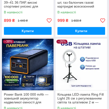
39–41 36 ПАР, високі
шт, газ балончик газові
спортивні унісекс для
картриджі всесезонний
щоденного використання
пропан-бутан для
В наявності
В наявності
портативних плит, пальників
та кемпінгу
899
999
₴
₴
1 449 ₴
1 600 ₴
Купити
Купити
–38%
–26%
Power Bank 100 000 mAh —
Кільцева LED-лампа Ring Fill
зовнішній акумулятор
Light 26 см з регулюванням
надвеликої ємності для
світла та штативом 2 м —
телефону, роутера та
світло для селфі, блогерів,
В наявності
В наявності