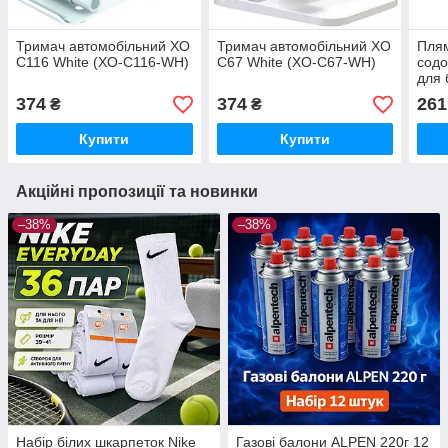
Тримач автомобільний XO
Тримач автомобільний XO
Плям
C116 White (XO-C116-WH)
C67 White (XO-C67-WH)
содо
для 
біли
374
374
261
₴
₴
Купити
Купити
Акційні пропозиції та новинки
–38%
–38%
Набір білих шкарпеток Nike
Газові балони ALPEN 220г 12