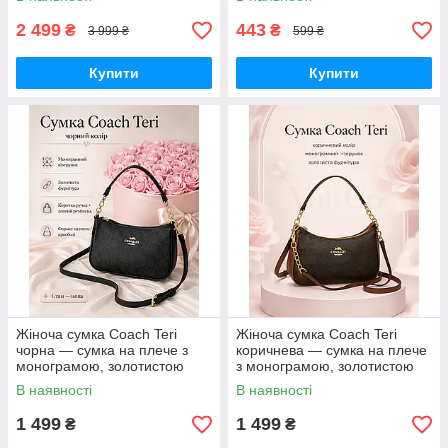
автономного живлення
візажистів, фото-віде
2 499
443
₴
₴
3 999 ₴
599 ₴
Купити
Купити
Жіноча сумка Coach Teri
Жіноча сумка Coach Teri
чорна — сумка на плече з
коричнева — сумка на плече
монограмою, золотистою
з монограмою, золотистою
фурнітурою та ремінцем
фурнітурою та ремінцем
В наявності
В наявності
1 499
1 499
₴
₴