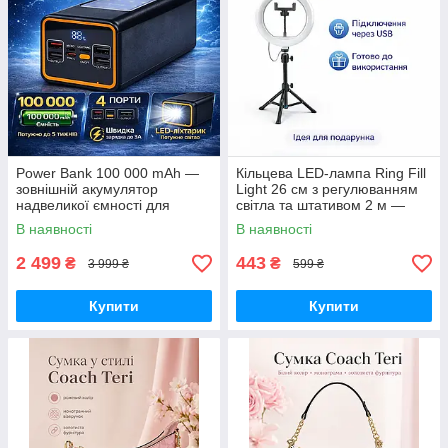
Power Bank 100 000 mAh —
Кільцева LED-лампа Ring Fill
зовнішній акумулятор
Light 26 см з регулюванням
надвеликої ємності для
світла та штативом 2 м —
телефону, роутера та
світло для селфі, блогерів,
В наявності
В наявності
автономного живлення
візажистів, фото-віде
2 499
443
₴
₴
3 999 ₴
599 ₴
Купити
Купити