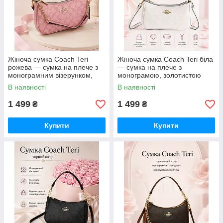
Жіноча сумка Coach Teri
Жіноча сумка Coach Teri біла
рожева — сумка на плече з
— сумка на плече з
монограмним візерунком,
монограмою, золотистою
золотистою фурнітурою та
фурнітурою та ремінцем
В наявності
В наявності
ремінцем
1 499
1 499
₴
₴
Купити
Купити