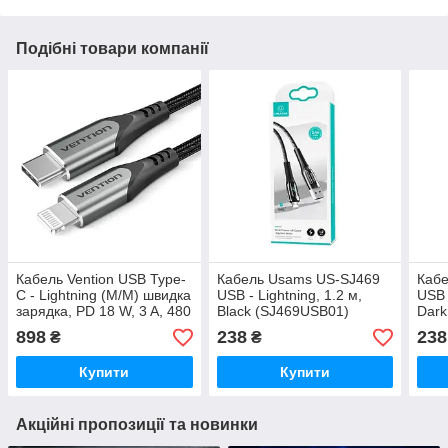
Подібні товари компанії
Кабель Vention USB Type-
Кабель Usams US-SJ469
Каб
C - Lightning (M/M) швидка
USB - Lightning, 1.2 м,
USB 
зарядка, PD 18 W, 3 A, 480
Black (SJ469USB01)
Dark
Mbps, 1 м, сірий (TACHF),
898
238
238
₴
₴
USB 3.2 Gen 1
Купити
Купити
Акційні пропозиції та новинки