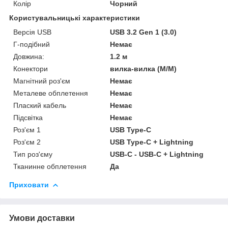
Колір
Чорний
Користувальницькі характеристики
Версія USB
USB 3.2 Gen 1 (3.0)
Г-подібний
Немає
Довжина:
1.2 м
Конектори
вилка-вилка (M/M)
Магнітний роз'єм
Немає
Металеве обплетення
Немає
Плаский кабель
Немає
Підсвітка
Немає
Роз'єм 1
USB Type-C
Роз'єм 2
USB Type-C + Lightning
Тип роз'єму
USB-C - USB-C + Lightning
Тканинне обплетення
Да
Приховати
Умови доставки