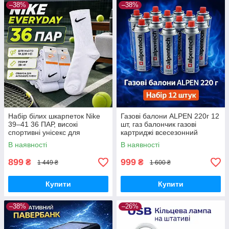
–38%
–38%
Набір білих шкарпеток Nike
Газові балони ALPEN 220г 12
39–41 36 ПАР, високі
шт, газ балончик газові
спортивні унісекс для
картриджі всесезонний
щоденного використання
пропан-бутан для
В наявності
В наявності
портативних плит, пальників
та кемпінгу
899
999
₴
₴
1 449 ₴
1 600 ₴
Купити
Купити
–38%
–26%