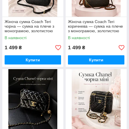
Жіноча сумка Coach Teri
Жіноча сумка Coach Teri
чорна — сумка на плече з
коричнева — сумка на плече
монограмою, золотистою
з монограмою, золотистою
фурнітурою та ремінцем
фурнітурою та ремінцем
В наявності
В наявності
1 499
1 499
₴
₴
Купити
Купити