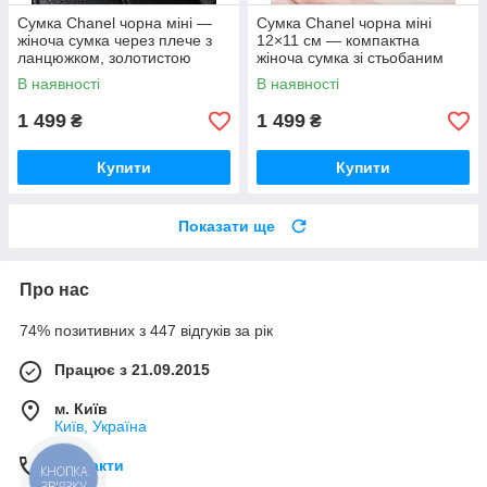
Сумка Chanel чорна міні —
Сумка Chanel чорна міні
жіноча сумка через плече з
12×11 см — компактна
ланцюжком, золотистою
жіноча сумка зі стьобаним
фурнітурою та стьобаним
дизайном і ланцюжком
В наявності
В наявності
дизайном
1 499
1 499
₴
₴
Купити
Купити
Показати ще
Про нас
74% позитивних з 447 відгуків за рік
Працює з 21.09.2015
м. Київ
Київ, Україна
Контакти
КНОПКА
ЗВ'ЯЗКУ