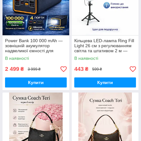
Power Bank 100 000 mAh —
Кільцева LED-лампа Ring Fill
зовнішній акумулятор
Light 26 см з регулюванням
надвеликої ємності для
світла та штативом 2 м —
телефону, роутера та
світло для селфі, блогерів,
В наявності
В наявності
автономного живлення
візажистів, фото-віде
2 499
443
₴
₴
3 999 ₴
599 ₴
Купити
Купити