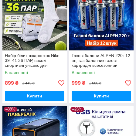
Набір білих шкарпеток Nike
Газові балони ALPEN 220г 12
39–41 36 ПАР, високі
шт, газ балончик газові
спортивні унісекс для
картриджі всесезонний
щоденного використання
пропан-бутан для
В наявності
В наявності
портативних плит, пальників
та кемпінгу
899
999
₴
₴
1 449 ₴
1 600 ₴
Купити
Купити
–38%
–26%