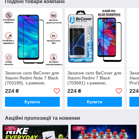
Подібні товари компанії
Захисне скло BeCover для
Захисне скло BeCover для
Захи
Xiaomi Redmi Note 7 Black
Xiaomi Redmi 7 Black
Xiao
(703189), з рамкою,
(703681) з рамкою,
Pro/
матеріал - скло
матеріал - скло
(707
224
224
224
₴
₴
мате
Купити
Купити
Акційні пропозиції та новинки
–38%
–38%