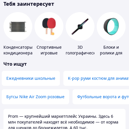
Тебя заинтересует
Конденсаторы
Спортивные
3D
Блоки и
кондиционера
игровые
голографические
ролики для
ракетки
устройства
йоги
Что ищут
Ежедневники школьные
K-pop руми костюм для анима
Бутсы Nike Air Zoom розовые
Футбольные ворота и фу
Prom — крупнейший маркетплейс Украины. Здесь 6
млн покупателей находят всё необходимое — от корма
для щенков до бронежилетов. А 60 тыс.