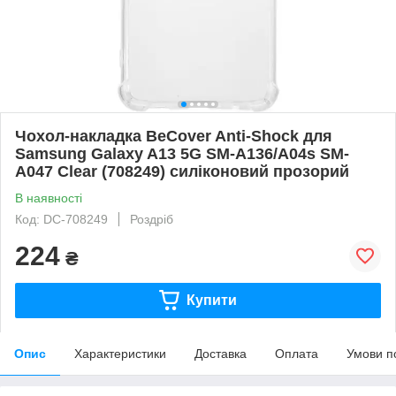
Чохол-накладка BeCover Anti-Shock для
Samsung Galaxy A13 5G SM-A136/A04s SM-
A047 Clear (708249) силіконовий прозорий
В наявності
Код: DC-708249
Роздріб
224
₴
Купити
Опис
Характеристики
Доставка
Оплата
Умови п