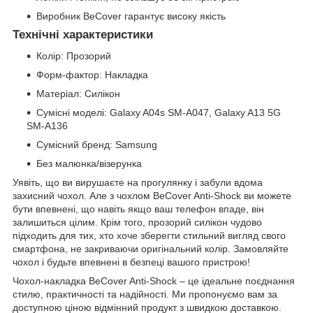
Виробник BeCover гарантує високу якість
Технічні характеристики
Колір: Прозорий
Форм-фактор: Накладка
Матеріал: Силікон
Сумісні моделі: Galaxy A04s SM-A047, Galaxy A13 5G
SM-A136
Сумісний бренд: Samsung
Без малюнка/візерунка
Уявіть, що ви вирушаєте на прогулянку і забули вдома
захисний чохол. Але з чохлом BeCover Anti-Shock ви можете
бути впевнені, що навіть якщо ваш телефон впаде, він
залишиться цілим. Крім того, прозорий силікон чудово
підходить для тих, хто хоче зберегти стильний вигляд свого
смартфона, не закриваючи оригінальний колір. Замовляйте
чохол і будьте впевнені в безпеці вашого пристрою!
Чохол-накладка BeCover Anti-Shock – це ідеальне поєднання
стилю, практичності та надійності. Ми пропонуємо вам за
доступною ціною відмінний продукт з швидкою доставкою.