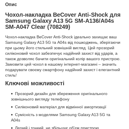
Опис
Чохол-накладка BeCover Anti-Shock для
Samsung Galaxy A13 5G SM-A136/A04s
SM-A047 Clear (708249)
Чохол-накладка BeCover Anti-Shock ідеально захищає ваш
Samsung Galaxy A13 5G та A04s від пошкоджень, зберігаючи
при цьому його стильний зовнішній вигляд. Цей прозорий
силіконовий чохол забезпечує надійний захист від ударів, а
також дозволяє бачити оригінальний колір вашого пристрою.
Замовити цей чохол в нашому інтернет-магазині – значить
подарувати своєму смартфону надійний захист і елегантний
стиль!
Ключові можливості
Прозорий дизайн для збереження оригінального
зовнішнього вигляду телефону
Силіконовий матеріал для відмінної амортизації
Сумісність з моделями Samsung Galaxy A13 5G та
A04s
Легкий і тонкий, не збільшує об'єм пристрою