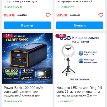
спортивні унісекс для
картриджі всесезонний
щоденного використання
пропан-бутан для
В наявності
В наявності
портативних плит, пальників
та кемпінгу
899
999
₴
₴
1 449 ₴
1 600 ₴
Купити
Купити
–38%
–26%
Power Bank 100 000 mAh —
Кільцева LED-лампа Ring Fill
зовнішній акумулятор
Light 26 см з регулюванням
надвеликої ємності для
світла та штативом 2 м —
телефону, роутера та
світло для селфі, блогерів,
В наявності
В наявності
автономного живлення
візажистів, фото-віде