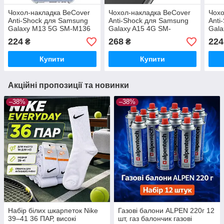
Чохол-накладка BeCover
Чохол-накладка BeCover
Чохо
Anti-Shock для Samsung
Anti-Shock для Samsung
Anti
Galaxy M13 5G SM-M136
Galaxy A15 4G SM-
Gala
Прозорий (708628)
A155/A15 5G SM-A156
A136
224
268
224
₴
₴
Силіконовий
Clear (710512)
(708
силіконовий
Купити
Купити
Акційні пропозиції та новинки
–38%
–38%
Набір білих шкарпеток Nike
Газові балони ALPEN 220г 12
39–41 36 ПАР, високі
шт, газ балончик газові