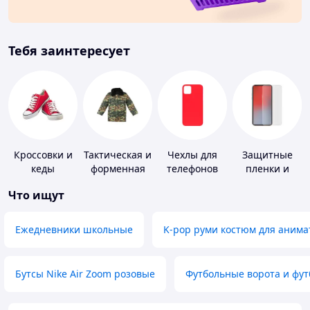
Тебя заинтересует
Кроссовки и
Тактическая и
Чехлы для
Защитные
кеды
форменная
телефонов
пленки и
одежда
стекла для
Что ищут
портативных
устройств
Ежедневники школьные
K-pop руми костюм для анима
Бутсы Nike Air Zoom розовые
Футбольные ворота и фу