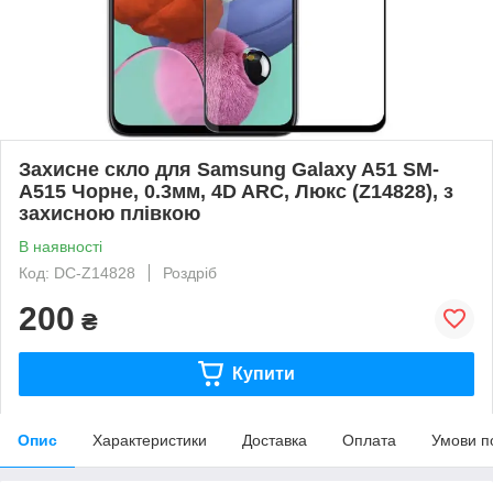
Захисне скло для Samsung Galaxy A51 SM-
A515 Чорне, 0.3мм, 4D ARC, Люкс (Z14828), з
захисною плівкою
В наявності
Код: DC-Z14828
Роздріб
200
₴
Купити
Опис
Характеристики
Доставка
Оплата
Умови п