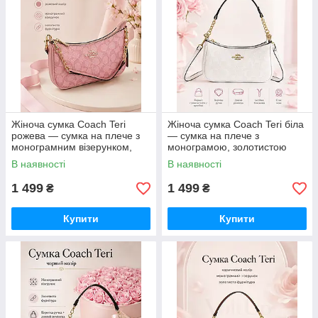
Жіноча сумка Coach Teri
Жіноча сумка Coach Teri біла
рожева — сумка на плече з
— сумка на плече з
монограмним візерунком,
монограмою, золотистою
золотистою фурнітурою та
фурнітурою та ремінцем
В наявності
В наявності
ремінцем
1 499
1 499
₴
₴
Купити
Купити