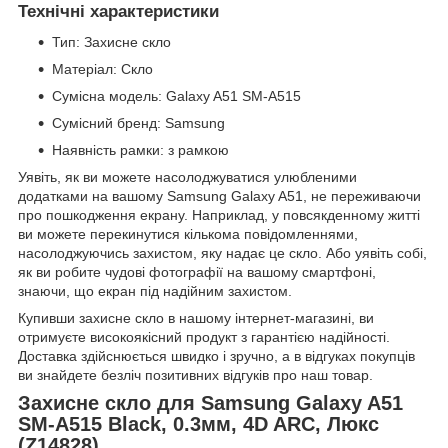
Технічні характеристики
Тип: Захисне скло
Матеріал: Скло
Сумісна модель: Galaxy A51 SM-A515
Сумісний бренд: Samsung
Наявність рамки: з рамкою
Уявіть, як ви можете насолоджуватися улюбленими
додатками на вашому Samsung Galaxy A51, не переживаючи
про пошкодження екрану. Наприклад, у повсякденному житті
ви можете перекинутися кількома повідомленнями,
насолоджуючись захистом, яку надає це скло. Або уявіть собі,
як ви робите чудові фотографії на вашому смартфоні,
знаючи, що екран під надійним захистом.
Купивши захисне скло в нашому інтернет-магазині, ви
отримуєте високоякісний продукт з гарантією надійності.
Доставка здійснюється швидко і зручно, а в відгуках покупців
ви знайдете безліч позитивних відгуків про наш товар.
Захисне скло для Samsung Galaxy A51
SM-A515 Black, 0.3мм, 4D ARC, Люкс
(Z14828)