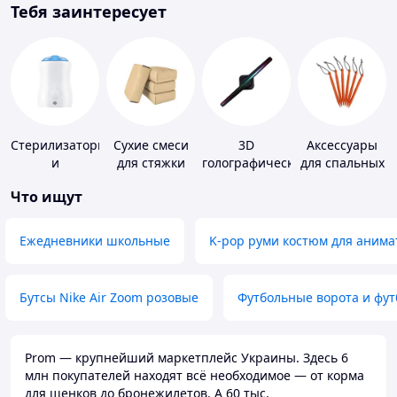
Тебя заинтересует
Стерилизаторы
Сухие смеси
3D
Аксессуары
и
для стяжки
голографические
для спальных
подогреватели
пола
устройства
мешков,
Что ищут
для детского
карематов и
питания
палаток
Ежедневники школьные
K-pop руми костюм для анима
Бутсы Nike Air Zoom розовые
Футбольные ворота и фу
Prom — крупнейший маркетплейс Украины. Здесь 6
млн покупателей находят всё необходимое — от корма
для щенков до бронежилетов. А 60 тыс.