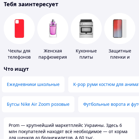
Тебя заинтересует
Чехлы для
Женская
Кухонные
Защитные
телефонов
парфюмерия
плиты
пленки и
стекла для
Что ищут
портативных
устройств
Ежедневники школьные
K-pop руми костюм для анима
Бутсы Nike Air Zoom розовые
Футбольные ворота и фу
Prom — крупнейший маркетплейс Украины. Здесь 6
млн покупателей находят всё необходимое — от корма
для щенков до бронежилетов. А 60 тыс.