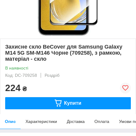
Захисне скло BeCover для Samsung Galaxy
M14 5G SM-M146 Чорне (709258), з рамкою,
матеріал - скло
В наявності
Код: DC-709258
Роздріб
224
₴
Купити
Опис
Характеристики
Доставка
Оплата
Умови п