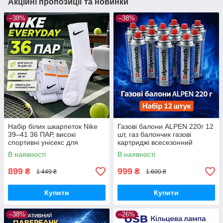
Акційні пропозиції та новинки
–38%
–38%
Набір білих шкарпеток Nike
Газові балони ALPEN 220г 12
39–41 36 ПАР, високі
шт, газ балончик газові
спортивні унісекс для
картриджі всесезонний
щоденного використання
пропан-бутан для
В наявності
В наявності
портативних плит, пальників
та кемпінгу
899
999
₴
₴
1 449 ₴
1 600 ₴
Купити
Купити
–38%
–26%