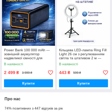
Power Bank 100 000 mAh —
Кільцева LED-лампа Ring Fill
зовнішній акумулятор
Light 26 см з регулюванням
надвеликої ємності для
світла та штативом 2 м —
телефону, роутера та
світло для селфі, блогерів,
В наявності
В наявності
автономного живлення
візажистів, фото-віде
2 499
443
₴
₴
3 999 ₴
599 ₴
Купити
Купити
Про нас
74% позитивних з 447 відгуків за рік