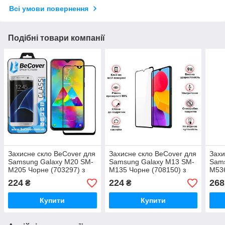
Всі умови повернення
Подібні товари компанії
Захисне скло BeCover для
Захисне скло BeCover для
Захи
Samsung Galaxy M20 SM-
Samsung Galaxy M13 SM-
Sam
M205 Чорне (703297) з
M135 Чорне (708150) з
M536
рамкою, матеріал - скло
рамкою, матеріал скло
рамк
224
224
268
₴
₴
Купити
Купити