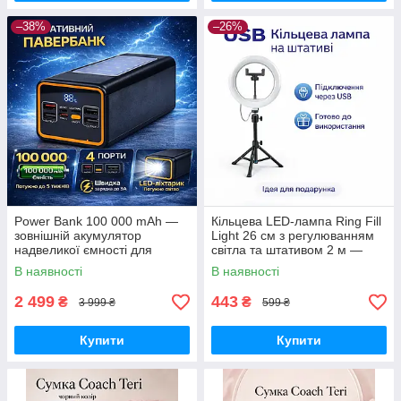
–38%
–26%
Power Bank 100 000 mAh —
Кільцева LED-лампа Ring Fill
зовнішній акумулятор
Light 26 см з регулюванням
надвеликої ємності для
світла та штативом 2 м —
телефону, роутера та
світло для селфі, блогерів,
В наявності
В наявності
автономного живлення
візажистів, фото-віде
2 499
443
₴
₴
3 999 ₴
599 ₴
Купити
Купити