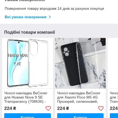
Повернення товару впродовж 14 днів за рахунок покупця
Всі умови повернення
Подібні товари компанії
Чохол-накладка BeCover
Чохол-накладка BeCover
Чохо
для Huawei Nova 9 SE
для Xiaomi Poco M5 4G
для 
Transparancy (708636) -
Прозорий, силіконовий,
Tran
силіконовий, прозорий,
форм-фактор накладка
Чорн
224
224
224
₴
₴
форм-фактор накладка
фор
Купити
Купити