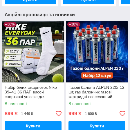
Акційні пропозиції та новинки
–38%
–38%
Набір білих шкарпеток Nike
Газові балони ALPEN 220г 12
39–41 36 ПАР, високі
шт, газ балончик газові
спортивні унісекс для
картриджі всесезонний
щоденного використання
пропан-бутан для
В наявності
В наявності
портативних плит, пальників
та кемпінгу
899
999
₴
₴
1 449 ₴
1 600 ₴
Купити
Купити