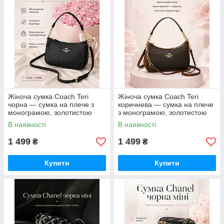
Жіноча сумка Coach Teri
Жіноча сумка Coach Teri
чорна — сумка на плече з
коричнева — сумка на плече
монограмою, золотистою
з монограмою, золотистою
фурнітурою та ремінцем
фурнітурою та ремінцем
В наявності
В наявності
1 499
1 499
₴
₴
Купити
Купити