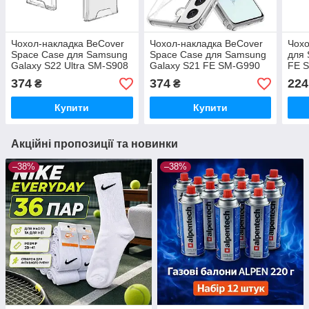
Чохол-накладка BeCover
Чохол-накладка BeCover
Чохо
Space Case для Samsung
Space Case для Samsung
для 
Galaxy S22 Ultra SM-S908
Galaxy S21 FE SM-G990
FE 
Прозорий, полікарбонат
Transparancy (709354)
силі
374
374
224
₴
₴
Купити
Купити
Акційні пропозиції та новинки
–38%
–38%