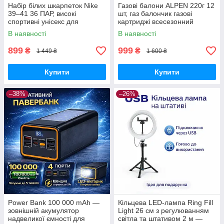
Набір білих шкарпеток Nike
Газові балони ALPEN 220г 12
39–41 36 ПАР, високі
шт, газ балончик газові
спортивні унісекс для
картриджі всесезонний
щоденного використання
пропан-бутан для
В наявності
В наявності
портативних плит, пальників
та кемпінгу
899
999
₴
₴
1 449 ₴
1 600 ₴
Купити
Купити
–38%
–26%
Power Bank 100 000 mAh —
Кільцева LED-лампа Ring Fill
зовнішній акумулятор
Light 26 см з регулюванням
надвеликої ємності для
світла та штативом 2 м —