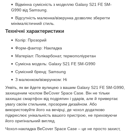
Відмінна сумісність з моделлю Galaxy S21 FE SM-
G990 від Samsung.
Відсутність малюнка/візерунка дозволяє зберегти
мінімалістичний стиль.
Технічні характеристики
Колір: Прозорий
Форм-фактор: Накладка
Матеріал: Полікарбонат, термополіуретан
Сумісна модель: Galaxy S21 FE SM-G990
Сумісний бренд: Samsung
З малюнком/візерунком: Ні
Уявіть, як ви йдете вулицею з вашим Galaxy S21 FE SM-G990,
захищеним чохлом BeCover Space Case. Він не тільки
захищає смартфон від подряпин і ударів, але й привертає
увагу своїм стильним, прозорим дизайном. Або
використовуйте його на вечірці, де чохол додатково
підкреслює унікальність вашого пристрою, не приховуючи
його оригінальний вигляд.
Чохол-накладка BeCover Space Case – це не просто захист,