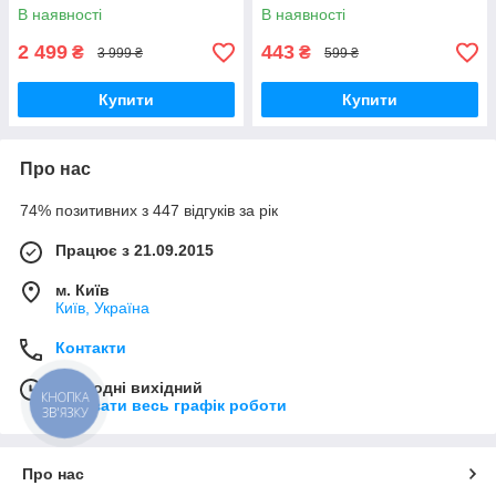
телефону, роутера та
світло для селфі, блогерів,
В наявності
В наявності
автономного живлення
візажистів, фото-віде
2 499
443
₴
₴
3 999 ₴
599 ₴
Купити
Купити
Про нас
74% позитивних з 447 відгуків за рік
Працює з 21.09.2015
м. Київ
Київ, Україна
Контакти
Сьогодні вихідний
КНОПКА
Показати весь графік роботи
ЗВ'ЯЗКУ
Про нас