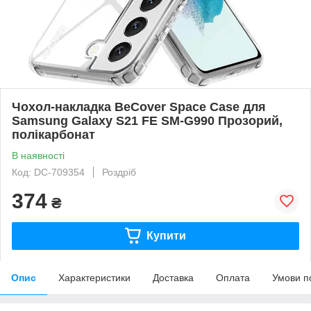
Чохол-накладка BeCover Space Case для
Samsung Galaxy S21 FE SM-G990 Прозорий,
полікарбонат
В наявності
Код: DC-709354
Роздріб
374
₴
Купити
Опис
Характеристики
Доставка
Оплата
Умови п