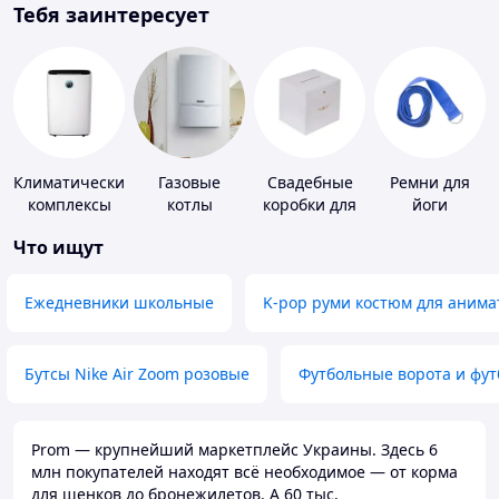
Тебя заинтересует
Климатические
Газовые
Свадебные
Ремни для
комплексы
котлы
коробки для
йоги
денег
Что ищут
Ежедневники школьные
K-pop руми костюм для анима
Бутсы Nike Air Zoom розовые
Футбольные ворота и фу
Prom — крупнейший маркетплейс Украины. Здесь 6
млн покупателей находят всё необходимое — от корма
для щенков до бронежилетов. А 60 тыс.