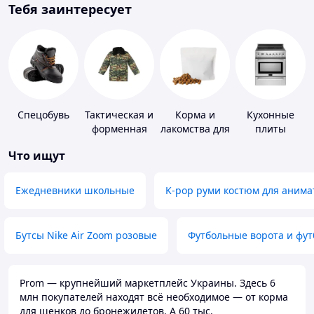
Тебя заинтересует
Спецобувь
Тактическая и
Корма и
Кухонные
форменная
лакомства для
плиты
одежда
домашних
Что ищут
животных и
птиц
Ежедневники школьные
K-pop руми костюм для анима
Бутсы Nike Air Zoom розовые
Футбольные ворота и фу
Prom — крупнейший маркетплейс Украины. Здесь 6
млн покупателей находят всё необходимое — от корма
для щенков до бронежилетов. А 60 тыс.