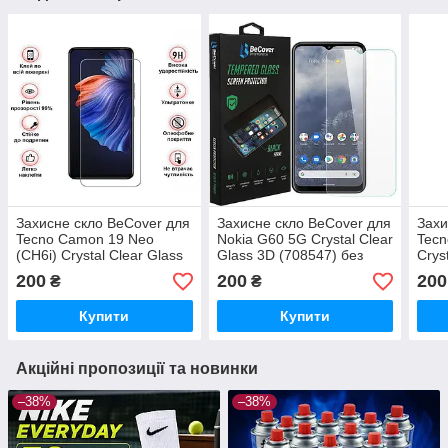
Захисне скло BeCover для
Захисне скло BeCover для
Захи
Tecno Camon 19 Neo
Nokia G60 5G Crystal Clear
Tecn
(CH6i) Crystal Clear Glass
Glass 3D (708547) без
Crys
3D (708134) без рамки
рамки, ударостійке
(708
200
200
200
₴
₴
Купити
Купити
Акційні пропозиції та новинки
–38%
–38%