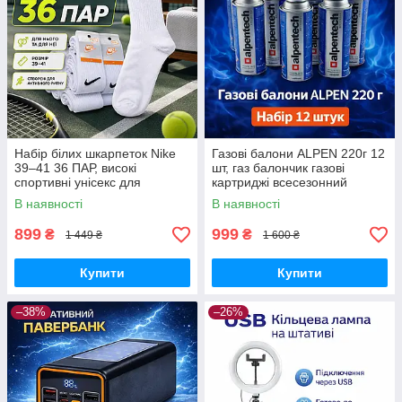
Набір білих шкарпеток Nike
Газові балони ALPEN 220г 12
39–41 36 ПАР, високі
шт, газ балончик газові
спортивні унісекс для
картриджі всесезонний
щоденного використання
пропан-бутан для
В наявності
В наявності
портативних плит, пальників
та кемпінгу
899
999
₴
₴
1 449 ₴
1 600 ₴
Купити
Купити
–38%
–26%