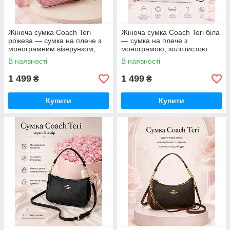
Жіноча сумка Coach Teri
Жіноча сумка Coach Teri біла
рожева — сумка на плече з
— сумка на плече з
монограмним візерунком,
монограмою, золотистою
золотистою фурнітурою та
фурнітурою та ремінцем
В наявності
В наявності
ремінцем
1 499
1 499
₴
₴
Купити
Купити