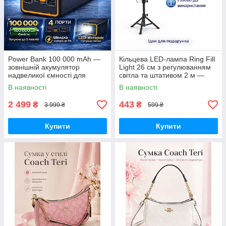
Power Bank 100 000 mAh —
Кільцева LED-лампа Ring Fill
зовнішній акумулятор
Light 26 см з регулюванням
надвеликої ємності для
світла та штативом 2 м —
телефону, роутера та
світло для селфі, блогерів,
В наявності
В наявності
автономного живлення
візажистів, фото-віде
2 499
443
₴
₴
3 999 ₴
599 ₴
Купити
Купити