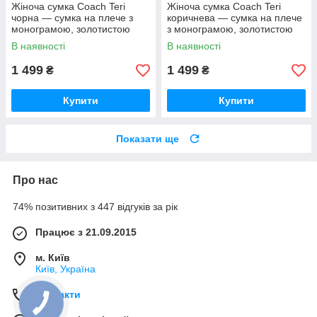
Жіноча сумка Coach Teri
Жіноча сумка Coach Teri
чорна — сумка на плече з
коричнева — сумка на плече
монограмою, золотистою
з монограмою, золотистою
фурнітурою та ремінцем
фурнітурою та ремінцем
В наявності
В наявності
1 499
1 499
₴
₴
Купити
Купити
Показати ще
Про нас
74% позитивних з 447 відгуків за рік
Працює з 21.09.2015
м. Київ
Київ, Україна
Контакти