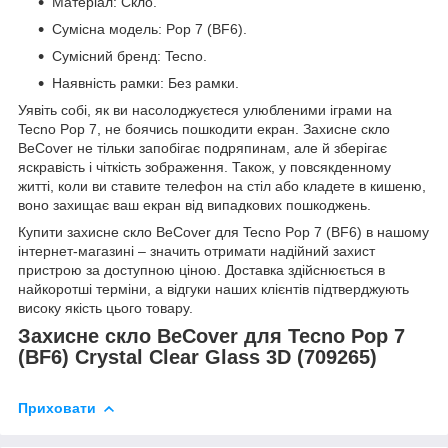
Матеріал: Скло.
Сумісна модель: Pop 7 (BF6).
Сумісний бренд: Tecno.
Наявність рамки: Без рамки.
Уявіть собі, як ви насолоджуєтеся улюбленими іграми на
Tecno Pop 7, не боячись пошкодити екран. Захисне скло
BeCover не тільки запобігає подряпинам, але й зберігає
яскравість і чіткість зображення. Також, у повсякденному
житті, коли ви ставите телефон на стіл або кладете в кишеню,
воно захищає ваш екран від випадкових пошкоджень.
Купити захисне скло BeCover для Tecno Pop 7 (BF6) в нашому
інтернет-магазині – значить отримати надійний захист
пристрою за доступною ціною. Доставка здійснюється в
найкоротші терміни, а відгуки наших клієнтів підтверджують
високу якість цього товару.
Захисне скло BeCover для Tecno Pop 7
(BF6) Crystal Clear Glass 3D (709265)
Приховати