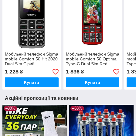
Мобільний телефон Sigma
Мобільний телефон Sigma
Мобі
mobile Comfort 50 Hit 2020
mobile Comfort 50 Optima
mobi
Dual Sim Сірий
Type-C Dual Sim Red
Type
(4827798120927) 1.77",
(4827798122327)
(482
1 228
1 836
1 8
₴
₴
1450 мАг
мАг,
Купити
Купити
Акційні пропозиції та новинки
–38%
–38%