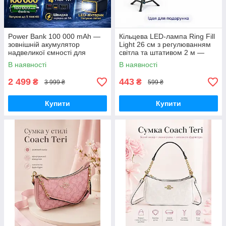
Power Bank 100 000 mAh —
Кільцева LED-лампа Ring Fill
зовнішній акумулятор
Light 26 см з регулюванням
надвеликої ємності для
світла та штативом 2 м —
телефону, роутера та
світло для селфі, блогерів,
В наявності
В наявності
автономного живлення
візажистів, фото-віде
2 499
443
₴
₴
3 999 ₴
599 ₴
Купити
Купити