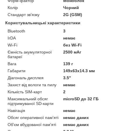
Форм-фактор
Моноблок
Колір
Чорний
Стандарт зв'язку
2G (GSM)
Користувальницькі характеристики
Bluetooth
3
IrDA
немає
Wi-Fi
без Wi-Fi
Ємність акумуляторної
2500 мАг
батареї
Вага
139 г
Габарити
149х63х14.3 мм
Діагональ дисплея
3.5"
Захист від вологи та пилу
немає
Кількість SIM-карт
2
Максимальний обсяг
microSD до 32 ГБ
підтримуваної SD-карти
Навігація
немає
Обсяг оперативної пам'яті
немає даних
Об'єм вбудованої пам'яті
немає даних