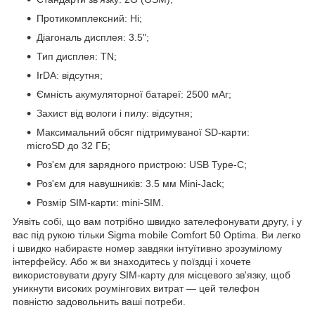
Протикомплексний: Ні;
Діагональ дисплея: 3.5";
Тип дисплея: TN;
IrDA: відсутня;
Ємність акумуляторної батареї: 2500 мАг;
Захист від вологи і пилу: відсутня;
Максимальний обсяг підтримуваної SD-карти:
microSD до 32 ГБ;
Роз'єм для зарядного пристрою: USB Type-C;
Роз'єм для навушників: 3.5 мм Mini-Jack;
Розмір SIM-карти: mini-SIM.
Уявіть собі, що вам потрібно швидко зателефонувати другу, і у
вас під рукою тільки Sigma mobile Comfort 50 Optima. Ви легко
і швидко набираєте номер завдяки інтуїтивно зрозумілому
інтерфейсу. Або ж ви знаходитесь у поїздці і хочете
використовувати другу SIM-карту для місцевого зв'язку, щоб
уникнути високих роумінгових витрат — цей телефон
повністю задовольнить ваші потреби.