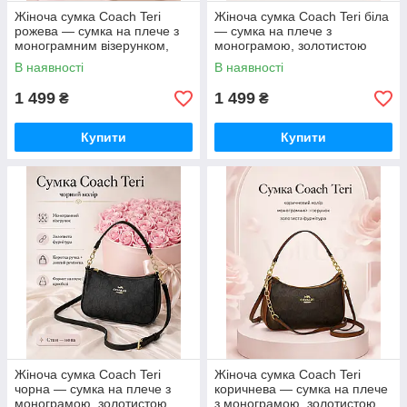
Жіноча сумка Coach Teri
Жіноча сумка Coach Teri біла
рожева — сумка на плече з
— сумка на плече з
монограмним візерунком,
монограмою, золотистою
золотистою фурнітурою та
фурнітурою та ремінцем
В наявності
В наявності
ремінцем
1 499
1 499
₴
₴
Купити
Купити
Жіноча сумка Coach Teri
Жіноча сумка Coach Teri
чорна — сумка на плече з
коричнева — сумка на плече
монограмою, золотистою
з монограмою, золотистою