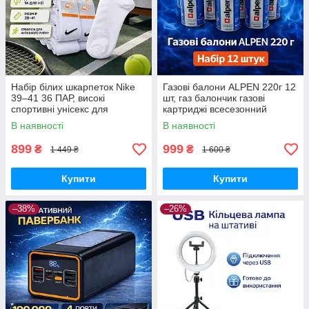
Набір білих шкарпеток Nike
Газові балони ALPEN 220г 12
39–41 36 ПАР, високі
шт, газ балончик газові
спортивні унісекс для
картриджі всесезонний
щоденного використання
пропан-бутан для
В наявності
В наявності
портативних плит, пальників
та кемпінгу
899
999
₴
₴
1 449 ₴
1 600 ₴
Купити
Купити
–38%
–26%