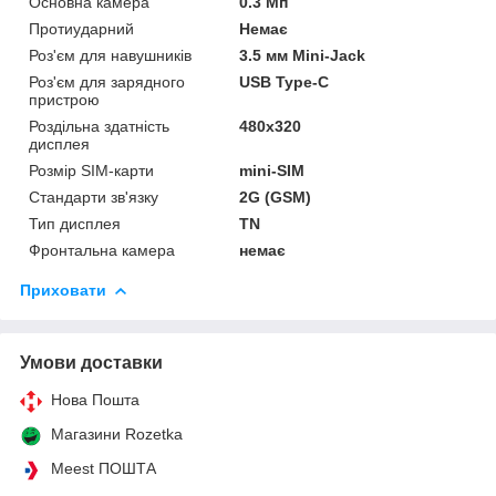
Основна камера
0.3 Мп
Протиударний
Немає
Роз'єм для навушників
3.5 мм Mini-Jack
Роз'єм для зарядного
USB Type-C
пристрою
Роздільна здатність
480х320
дисплея
Розмір SIM-карти
mini-SIM
Стандарти зв'язку
2G (GSM)
Тип дисплея
TN
Фронтальна камера
немає
Приховати
Умови доставки
Нова Пошта
Магазини Rozetka
Meest ПОШТА