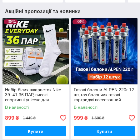
Акційні пропозиції та новинки
–38%
–38%
Набір білих шкарпеток Nike
Газові балони ALPEN 220г 12
39–41 36 ПАР, високі
шт, газ балончик газові
спортивні унісекс для
картриджі всесезонний
щоденного використання
пропан-бутан для
В наявності
В наявності
портативних плит, пальників
та кемпінгу
899
999
₴
₴
1 449 ₴
1 600 ₴
Купити
Купити