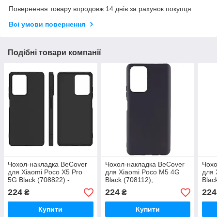
Повернення товару впродовж 14 днів за рахунок покупця
Всі умови повернення
Подібні товари компанії
Чохол-накладка BeCover
Чохол-накладка BeCover
Чохо
для Xiaomi Poco X5 Pro
для Xiaomi Poco M5 4G
для 
5G Black (708822) -
Black (708112),
Blac
силіконовий, чорний,
силіконовий, чорний,
224
224
224
₴
₴
форм-фактор накладка
форм-фактор накладка
Купити
Купити