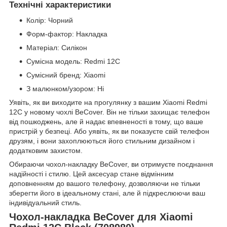
Технічні характеристики
Колір: Чорний
Форм-фактор: Накладка
Матеріал: Силікон
Сумісна модель: Redmi 12C
Сумісний бренд: Xiaomi
З малюнком/узором: Ні
Уявіть, як ви виходите на прогулянку з вашим Xiaomi Redmi
12C у новому чохлі BeCover. Він не тільки захищає телефон
від пошкоджень, але й надає впевненості в тому, що ваше
пристрій у безпеці. Або уявіть, як ви показуєте свій телефон
друзям, і вони захоплюються його стильним дизайном і
додатковим захистом.
Обираючи чохол-накладку BeCover, ви отримуєте поєднання
надійності і стилю. Цей аксесуар стане відмінним
доповненням до вашого телефону, дозволяючи не тільки
зберегти його в ідеальному стані, але й підкреслюючи ваш
індивідуальний стиль.
Чохол-накладка BeCover для Xiaomi