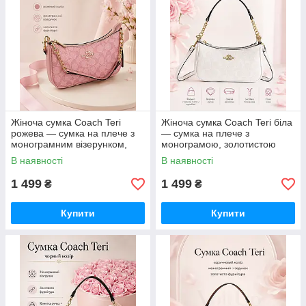
Жіноча сумка Coach Teri
Жіноча сумка Coach Teri біла
рожева — сумка на плече з
— сумка на плече з
монограмним візерунком,
монограмою, золотистою
золотистою фурнітурою та
фурнітурою та ремінцем
В наявності
В наявності
ремінцем
1 499
1 499
₴
₴
Купити
Купити