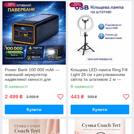
–38%
–26%
Power Bank 100 000 mAh —
Кільцева LED-лампа Ring Fill
зовнішній акумулятор
Light 26 см з регулюванням
надвеликої ємності для
світла та штативом 2 м —
телефону, роутера та
світло для селфі, блогерів,
В наявності
В наявності
автономного живлення
візажистів, фото-віде
2 499
443
₴
₴
3 999 ₴
599 ₴
Купити
Купити