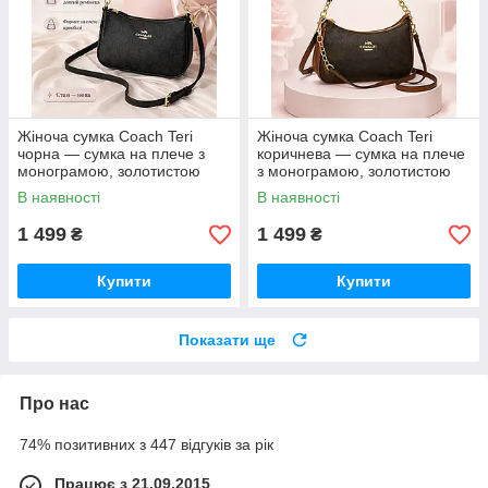
Жіноча сумка Coach Teri
Жіноча сумка Coach Teri
чорна — сумка на плече з
коричнева — сумка на плече
монограмою, золотистою
з монограмою, золотистою
фурнітурою та ремінцем
фурнітурою та ремінцем
В наявності
В наявності
1 499
1 499
₴
₴
Купити
Купити
Показати ще
Про нас
74% позитивних з 447 відгуків за рік
Працює з 21.09.2015