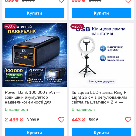
899
999
₴
₴
1 449 ₴
1 600 ₴
Купити
Купити
–38%
–26%
Power Bank 100 000 mAh —
Кільцева LED-лампа Ring Fill
зовнішній акумулятор
Light 26 см з регулюванням
надвеликої ємності для
світла та штативом 2 м —
телефону, роутера та
світло для селфі, блогерів,
В наявності
В наявності
автономного живлення
візажистів, фото-віде
2 499
443
₴
₴
3 999 ₴
599 ₴
Купити
Купити