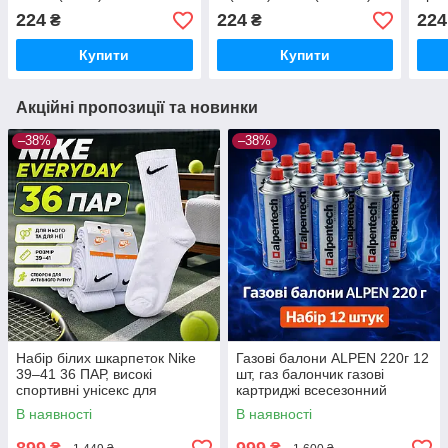
(708905)
(708
224
224
224
₴
₴
Купити
Купити
Акційні пропозиції та новинки
–38%
–38%
Набір білих шкарпеток Nike
Газові балони ALPEN 220г 12
39–41 36 ПАР, високі
шт, газ балончик газові
спортивні унісекс для
картриджі всесезонний
щоденного використання
пропан-бутан для
В наявності
В наявності
портативних плит, пальників
та кемпінгу