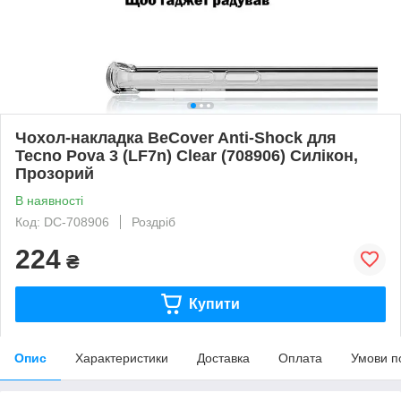
Чохол-накладка BeCover Anti-Shock для
Tecno Pova 3 (LF7n) Clear (708906) Силікон,
Прозорий
В наявності
Код: DC-708906
Роздріб
224
₴
Купити
Опис
Характеристики
Доставка
Оплата
Умови п