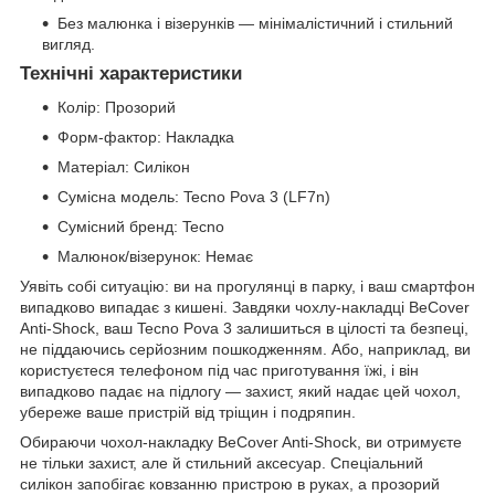
Без малюнка і візерунків — мінімалістичний і стильний
вигляд.
Технічні характеристики
Колір: Прозорий
Форм-фактор: Накладка
Матеріал: Силікон
Сумісна модель: Tecno Pova 3 (LF7n)
Сумісний бренд: Tecno
Малюнок/візерунок: Немає
Уявіть собі ситуацію: ви на прогулянці в парку, і ваш смартфон
випадково випадає з кишені. Завдяки чохлу-накладці BeCover
Anti-Shock, ваш Tecno Pova 3 залишиться в цілості та безпеці,
не піддаючись серйозним пошкодженням. Або, наприклад, ви
користуєтеся телефоном під час приготування їжі, і він
випадково падає на підлогу — захист, який надає цей чохол,
убереже ваше пристрій від тріщин і подряпин.
Обираючи чохол-накладку BeCover Anti-Shock, ви отримуєте
не тільки захист, але й стильний аксесуар. Спеціальний
силікон запобігає ковзанню пристрою в руках, а прозорий