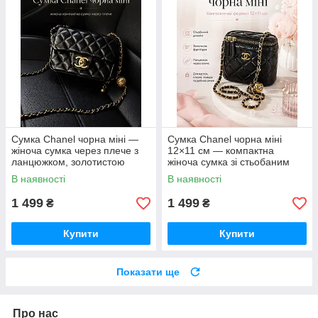
Сумка Chanel чорна міні —
Сумка Chanel чорна міні
жіноча сумка через плече з
12×11 см — компактна
ланцюжком, золотистою
жіноча сумка зі стьобаним
фурнітурою та стьобаним
дизайном і ланцюжком
В наявності
В наявності
дизайном
1 499
1 499
₴
₴
Купити
Купити
Показати ще
Про нас