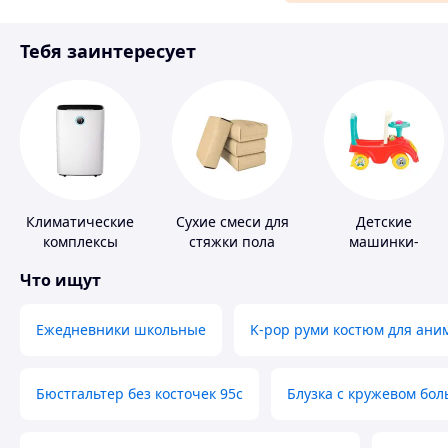
Материалы для ремонта
Тебя заинтересует
Спорт и отдых
Климатические
Сухие смеси для
Детские
комплексы
стяжки пола
машинки-
каталки
Что ищут
Ежедневники школьные
K-pop руми костюм для ани
Бюстгальтер без косточек 95с
Блузка с кружевом бо