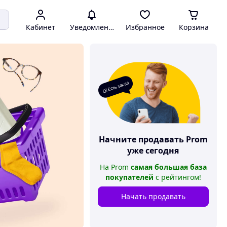
Кабинет
Уведомления
Избранное
Корзина
О! Есть заказ
Начните продавать
Prom
уже сегодня
На
Prom
самая большая база
покупателей
с рейтингом
!
Начать продавать