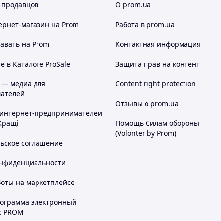
 продавцов
О prom.ua
ернет-магазин
на Prom
Работа в prom.ua
авать на Prom
Контактная информация
 в Каталоге ProSale
Защита прав на контент
 — медиа для
Content right protection
ателей
Отзывы о prom.ua
 интернет-предпринимателей
Кращі
Помощь Силам обороны
(Volonter by Prom)
льское соглашение
онфиденциальности
боты на маркетплейсе
рограмма электронный
с PROM