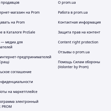
 продавцов
О prom.ua
ернет-магазин
на Prom
Работа в prom.ua
авать на Prom
Контактная информация
 в Каталоге ProSale
Защита прав на контент
 — медиа для
Content right protection
ателей
Отзывы о prom.ua
 интернет-предпринимателей
Кращі
Помощь Силам обороны
(Volonter by Prom)
льское соглашение
онфиденциальности
боты на маркетплейсе
рограмма электронный
с PROM