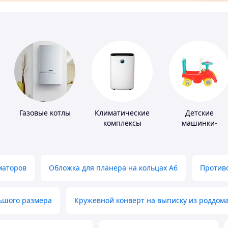
Газовые котлы
Климатические
Детские
комплексы
машинки-
каталки
маторов
Обложка для планера на кольцах А6
Противо
льшого размера
Кружевной конверт на выписку из роддом