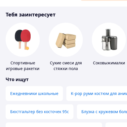
Аксессуары и украшения
Тебя заинтересует
Материалы для ремонта
Спорт и отдых
Спортивные
Сухие смеси для
Соковыжималки
игровые ракетки
стяжки пола
Что ищут
Ежедневники школьные
K-pop руми костюм для ани
Бюстгальтер без косточек 95с
Блузка с кружевом бо