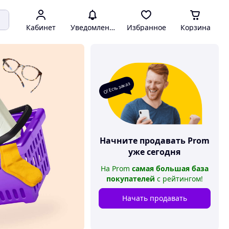
Кабинет
Уведомления
Избранное
Корзина
О! Есть заказ
Начните продавать
Prom
уже сегодня
На
Prom
самая большая база
покупателей
с рейтингом
!
Начать продавать