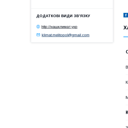
http://нашклимат.укр
Х
klimat.melitopol@gmail.com
В
К
М
З