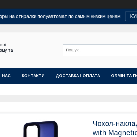
оры на стиралки полуавтомат по самым низким ценам
КУ
вої
дому та
 НАС
КОНТАКТИ
ДОСТАВКА І ОПЛАТА
ОБМІН ТА 
Чохол-накла
with Magneti