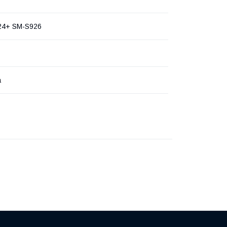
24+ SM-S926
а