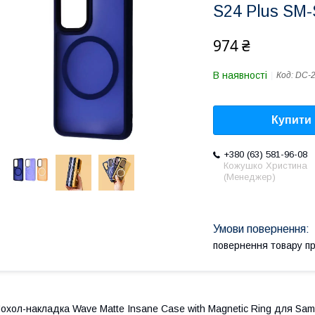
S24 Plus SM-
974 ₴
В наявності
Код:
DC-
Купити
+380 (63) 581-96-08
Кожушко Христина
(Менеджер)
повернення товару п
охол-накладка Wave Matte Insane Case with Magnetic Ring для Sam