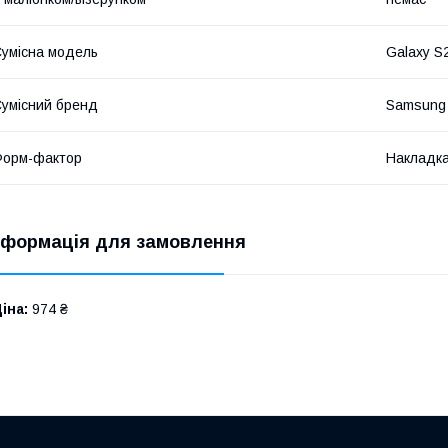
умісна модель
Galaxy S
умісний бренд
Samsung
Форм-фактор
Накладк
нформація для замовлення
іна:
974 ₴