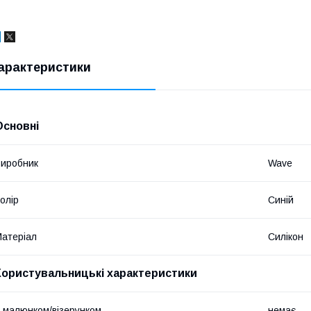
арактеристики
Основні
иробник
Wave
олір
Синій
атеріал
Силікон
Користувальницькі характеристики
 малюнком/візерунком
немає