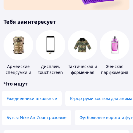
Тебя заинтересует
Армейские
Дисплей,
Тактическая и
Женская
спецсумки и
touchscreen
форменная
парфюмерия
рюкзаки
для
одежда
Что ищут
телефонов
Ежедневники школьные
K-pop руми костюм для анима
Бутсы Nike Air Zoom розовые
Футбольные ворота и фу