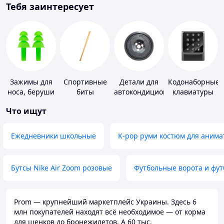
Тебя заинтересует
Зажимы для
Спортивные
Детали для
Кодонаборные
носа, беруши
биты
автокондиционеров
клавиатуры
для плавания
Что ищут
Ежедневники школьные
K-pop руми костюм для анима
Бутсы Nike Air Zoom розовые
Футбольные ворота и фу
Prom — крупнейший маркетплейс Украины. Здесь 6
млн покупателей находят всё необходимое — от корма
для щенков до бронежилетов. А 60 тыс.