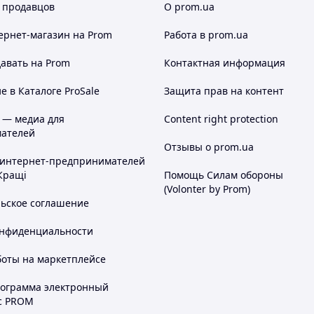
 продавцов
О prom.ua
ернет-магазин
на Prom
Работа в prom.ua
авать на Prom
Контактная информация
 в Каталоге ProSale
Защита прав на контент
 — медиа для
Content right protection
ателей
Отзывы о prom.ua
 интернет-предпринимателей
Кращі
Помощь Силам обороны
(Volonter by Prom)
льское соглашение
онфиденциальности
боты на маркетплейсе
рограмма электронный
с PROM