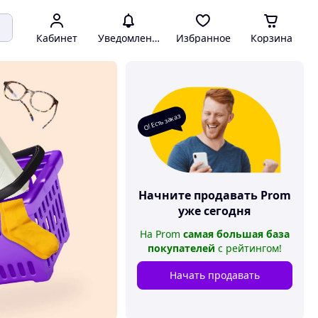
Кабинет
Уведомления
Избранное
Корзина
О! Есть заказ
Начните продавать
Prom
уже сегодня
На
Prom
самая большая база
покупателей
с рейтингом
!
Начать продавать