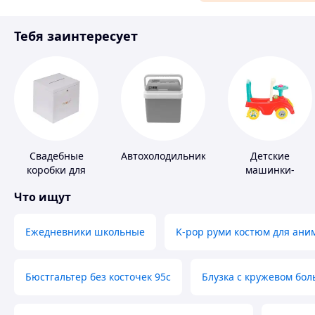
Аксессуары и украшения
Тебя заинтересует
Материалы для ремонта
Спорт и отдых
Свадебные
Автохолодильники
Детские
коробки для
машинки-
денег
каталки
Что ищут
Ежедневники школьные
K-pop руми костюм для ани
Бюстгальтер без косточек 95с
Блузка с кружевом бо