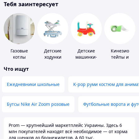
Тебя заинтересует
Газовые
Детские
Детские
Кинезио
котлы
ходунки
машинки-
тейпы и
каталки
средства для
Что ищут
тейпирования
Ежедневники школьные
K-pop руми костюм для анима
Бутсы Nike Air Zoom розовые
Футбольные ворота и фу
Prom — крупнейший маркетплейс Украины. Здесь 6
млн покупателей находят всё необходимое — от корма
для щенков до бронежилетов. А 60 тыс.