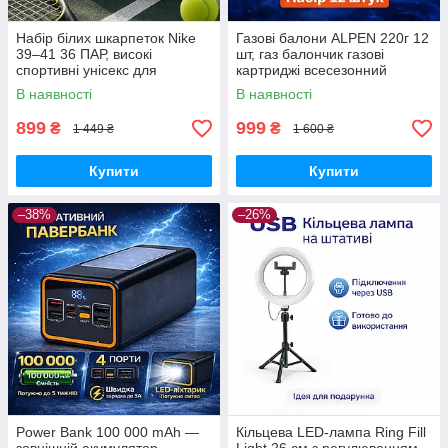
Набір білих шкарпеток Nike
Газові балони ALPEN 220г 12
39–41 36 ПАР, високі
шт, газ балончик газові
спортивні унісекс для
картриджі всесезонний
щоденного використання
пропан-бутан для
В наявності
В наявності
портативних плит, пальників
та кемпінгу
899
999
₴
₴
1 449 ₴
1 600 ₴
Купити
Купити
–38%
–26%
Power Bank 100 000 mAh —
Кільцева LED-лампа Ring Fill