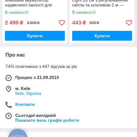
зовнішній акумулятор
Light 26 см з регулюванням
надвеликої ємності для
світла та штативом 2 м —
телефону, роутера та
світло для селфі, блогерів,
В наявності
В наявності
автономного живлення
візажистів, фото-віде
2 499
443
₴
₴
3 999 ₴
599 ₴
Купити
Купити
Про нас
74% позитивних з 447 відгуків за рік
Працює з 21.09.2015
м. Київ
Київ, Україна
Контакти
Сьогодні вихідний
Показати весь графік роботи
КНОПКА