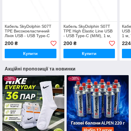
Кабель SkyDolphin S07T
Кабель SkyDolphin S07T
Кабе
TPE Високоеластичний
TPE High Elastic Line USB
USB 
Лінія USB - USB Type-C
- USB Type-C (M/M), 1 м,
1 м,
(M/M), 1 м, Білий (SDUSB-
White (SDUSB-000595)
0005
200
200
224
₴
₴
000595), USB 2.0
Купити
Купити
Акційні пропозиції та новинки
–38%
–38%