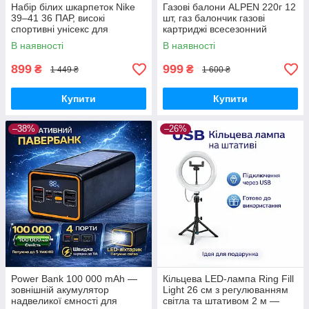
Набір білих шкарпеток Nike
Газові балони ALPEN 220г 12
39–41 36 ПАР, високі
шт, газ балончик газові
спортивні унісекс для
картриджі всесезонний
щоденного використання
пропан-бутан для
В наявності
В наявності
портативних плит, пальників
та кемпінгу
899
999
₴
₴
1 449 ₴
1 600 ₴
Купити
Купити
–38%
–26%
Power Bank 100 000 mAh —
Кільцева LED-лампа Ring Fill
зовнішній акумулятор
Light 26 см з регулюванням
надвеликої ємності для
світла та штативом 2 м —