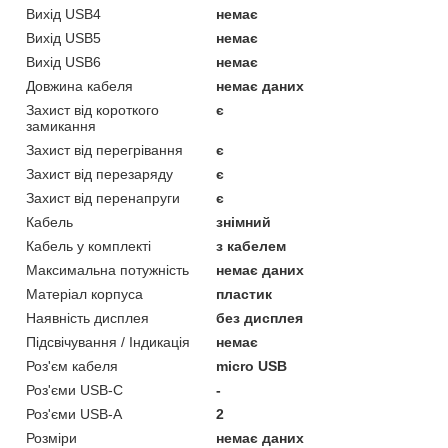
Вихід USB4
немає
Вихід USB5
немає
Вихід USB6
немає
Довжина кабеля
немає даних
Захист від короткого
є
замикання
Захист від перегрівання
є
Захист від перезаряду
є
Захист від перенапруги
є
Кабель
знімний
Кабель у комплекті
з кабелем
Максимальна потужність
немає даних
Матеріал корпуса
пластик
Наявність дисплея
без дисплея
Підсвічування / Індикація
немає
Роз'єм кабеля
micro USB
Роз'єми USB-C
-
Роз'єми USB-А
2
Розміри
немає даних