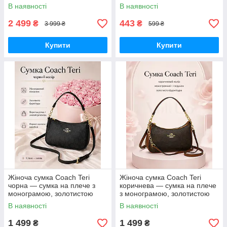
телефону, роутера та
світло для селфі, блогерів,
В наявності
В наявності
автономного живлення
візажистів, фото-віде
2 499
443
₴
₴
3 999 ₴
599 ₴
Купити
Купити
Жіноча сумка Coach Teri
Жіноча сумка Coach Teri
чорна — сумка на плече з
коричнева — сумка на плече
монограмою, золотистою
з монограмою, золотистою
фурнітурою та ремінцем
фурнітурою та ремінцем
В наявності
В наявності
1 499
1 499
₴
₴