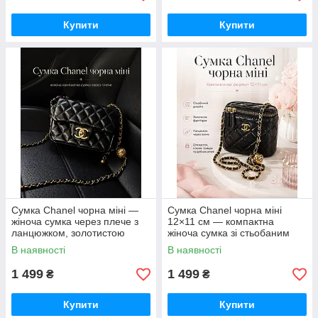
Купити
Купити
Сумка Chanel чорна міні —
Сумка Chanel чорна міні
жіноча сумка через плече з
12×11 см — компактна
ланцюжком, золотистою
жіноча сумка зі стьобаним
фурнітурою та стьобаним
дизайном і ланцюжком
В наявності
В наявності
дизайном
1 499
1 499
₴
₴
Купити
Купити