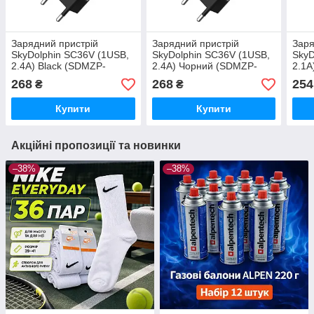
Зарядний пристрій
Зарядний пристрій
Заря
SkyDolphin SC36V (1USB,
SkyDolphin SC36V (1USB,
SkyD
2.4A) Black (SDMZP-
2.4A) Чорний (SDMZP-
2.1A
000176) + кабель
000176) + кабель
0001
268
268
254
₴
₴
microUSB
microUSB, 36 Вт
Купити
Купити
Акційні пропозиції та новинки
–38%
–38%