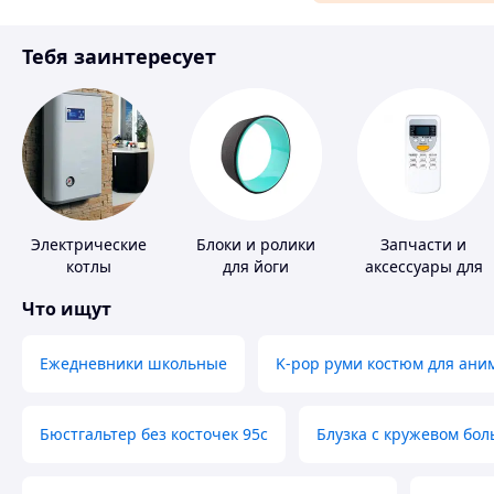
Материалы для ремонта
Тебя заинтересует
Спорт и отдых
Электрические
Блоки и ролики
Запчасти и
котлы
для йоги
аксессуары для
бытовых
Что ищут
кондиционеров
Ежедневники школьные
K-pop руми костюм для ани
Бюстгальтер без косточек 95с
Блузка с кружевом бо