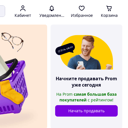
Кабинет
Уведомления
Избранное
Корзина
О! Есть заказ
Начните продавать
Prom
уже сегодня
На
Prom
самая большая база
покупателей
с рейтингом
!
Начать продавать