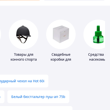
Товары для
Свадебные
Средства от
конного спорта
коробки для
насекомых
денег
ударный чехол на Hot 60i
а
Белый бюстгальтер пуш-ап 75b