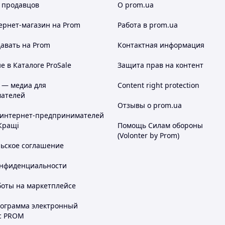
 продавцов
О prom.ua
ернет-магазин
на Prom
Работа в prom.ua
авать на Prom
Контактная информация
 в Каталоге ProSale
Защита прав на контент
 — медиа для
Content right protection
ателей
Отзывы о prom.ua
 интернет-предпринимателей
Кращі
Помощь Силам обороны
(Volonter by Prom)
льское соглашение
онфиденциальности
боты на маркетплейсе
рограмма электронный
с PROM