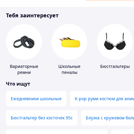
Материалы для ремонта
Тебя заинтересует
Спорт и отдых
Вариаторные
Школьные
Бюстгальтеры
ремни
пеналы
Что ищут
Ежедневники школьные
K-pop руми костюм для ани
Бюстгальтер без косточек 95с
Блузка с кружевом бо