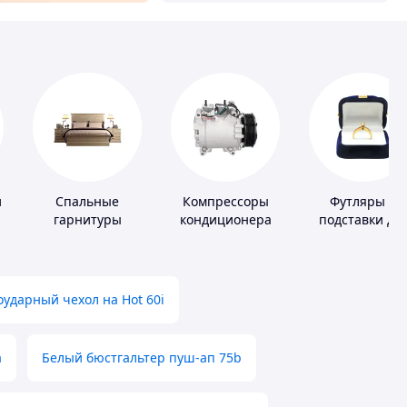
и
Спальные
Компрессоры
Футляры и
гарнитуры
кондиционера
подставки дл
драгоценност
ударный чехол на Hot 60i
а
Белый бюстгальтер пуш-ап 75b