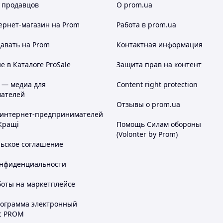
 продавцов
О prom.ua
ернет-магазин
на Prom
Работа в prom.ua
авать на Prom
Контактная информация
 в Каталоге ProSale
Защита прав на контент
 — медиа для
Content right protection
ателей
Отзывы о prom.ua
 интернет-предпринимателей
Кращі
Помощь Силам обороны
(Volonter by Prom)
льское соглашение
онфиденциальности
боты на маркетплейсе
рограмма электронный
с PROM