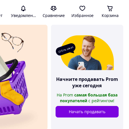
ет
Уведомления
Сравнение
Избранное
Корзина
О! Есть заказ
Начните продавать
Prom
уже сегодня
На
Prom
самая большая база
покупателей
с рейтингом
!
Начать продавать