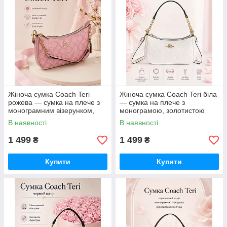
Жіноча сумка Coach Teri
Жіноча сумка Coach Teri біла
рожева — сумка на плече з
— сумка на плече з
монограмним візерунком,
монограмою, золотистою
золотистою фурнітурою та
фурнітурою та ремінцем
В наявності
В наявності
ремінцем
1 499
1 499
₴
₴
Купити
Купити