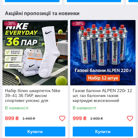
Акційні пропозиції та новинки
–38%
–38%
Набір білих шкарпеток Nike
Газові балони ALPEN 220г 12
39–41 36 ПАР, високі
шт, газ балончик газові
спортивні унісекс для
картриджі всесезонний
щоденного використання
пропан-бутан для
В наявності
В наявності
портативних плит, пальників
та кемпінгу
899
999
₴
₴
1 449 ₴
1 600 ₴
Купити
Купити