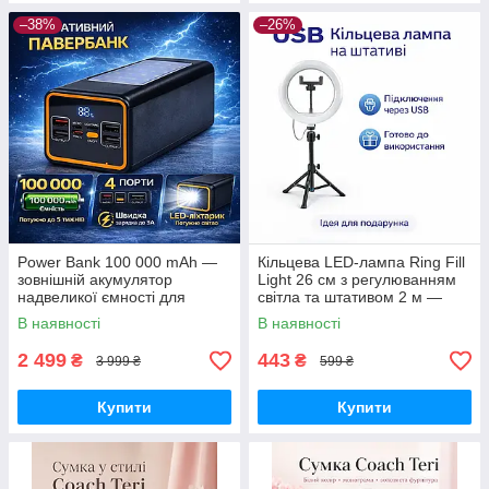
–38%
–26%
Power Bank 100 000 mAh —
Кільцева LED-лампа Ring Fill
зовнішній акумулятор
Light 26 см з регулюванням
надвеликої ємності для
світла та штативом 2 м —
телефону, роутера та
світло для селфі, блогерів,
В наявності
В наявності
автономного живлення
візажистів, фото-віде
2 499
443
₴
₴
3 999 ₴
599 ₴
Купити
Купити