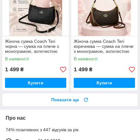
Жіноча сумка Coach Teri
Жіноча сумка Coach Teri
чорна — сумка на плече з
коричнева — сумка на плече
монограмою, золотистою
з монограмою, золотистою
фурнітурою та ремінцем
фурнітурою та ремінцем
В наявності
В наявності
1 499
1 499
₴
₴
Купити
Купити
Показати ще
Про нас
74% позитивних з 447 відгуків за рік