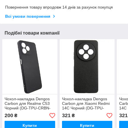
Повернення товару впродовж 14 днів за рахунок покупця
Всі умови повернення
Подібні товари компанії
Чохол-накладка Dengos
Чохол-накладка Dengos
Чохо
Carbon для Realme C53
Carbon для Xiaomi Redmi
Carb
Чорний (DG-TPU-CRBN-
14C Чорний (DG-TPU-
14C 
195). Колір - Чорний;
CRBN-212) силіконовий,
212)
200
321
321
₴
₴
Матеріал - Силікон
чорний
Купити
Купити