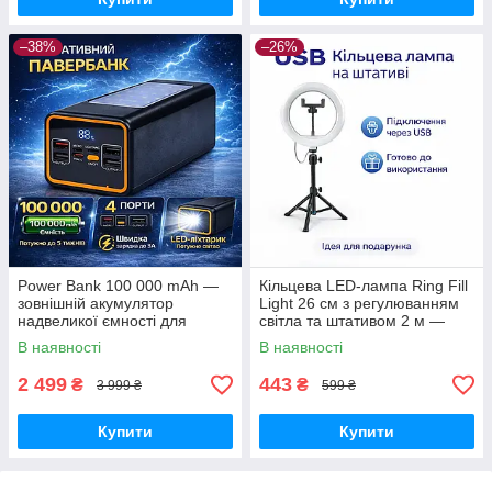
–38%
–26%
Power Bank 100 000 mAh —
Кільцева LED-лампа Ring Fill
зовнішній акумулятор
Light 26 см з регулюванням
надвеликої ємності для
світла та штативом 2 м —
телефону, роутера та
світло для селфі, блогерів,
В наявності
В наявності
автономного живлення
візажистів, фото-віде
2 499
443
₴
₴
3 999 ₴
599 ₴
Купити
Купити