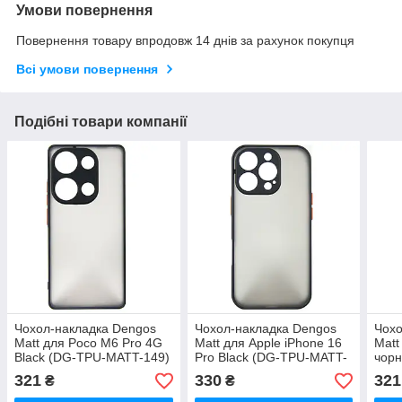
Умови повернення
Повернення товару впродовж 14 днів за рахунок покупця
Всі умови повернення
Подібні товари компанії
Чохол-накладка Dengos
Чохол-накладка Dengos
Чохо
Matt для Poco M6 Pro 4G
Matt для Apple iPhone 16
Matt
Black (DG-TPU-MATT-149)
Pro Black (DG-TPU-MATT-
чор
150)
149)
321
330
321
₴
₴