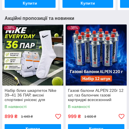
Купити
Купити
Акційні пропозиції та новинки
–38%
–38%
Набір білих шкарпеток Nike
Газові балони ALPEN 220г 12
39–41 36 ПАР, високі
шт, газ балончик газові
спортивні унісекс для
картриджі всесезонний
щоденного використання
пропан-бутан для
В наявності
В наявності
портативних плит, пальників
та кемпінгу
899
999
₴
₴
1 449 ₴
1 600 ₴
Купити
Купити