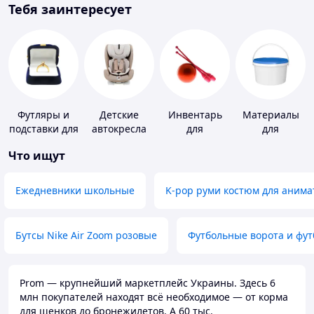
Тебя заинтересует
Футляры и
Детские
Инвентарь
Материалы
подставки для
автокресла
для
для
драгоценностей
гимнастики
устройства
Что ищут
полимерных
полов
Ежедневники школьные
K-pop руми костюм для анима
Бутсы Nike Air Zoom розовые
Футбольные ворота и фу
Prom — крупнейший маркетплейс Украины. Здесь 6
млн покупателей находят всё необходимое — от корма
для щенков до бронежилетов. А 60 тыс.