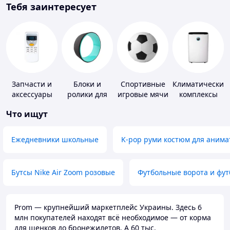
Тебя заинтересует
Запчасти и
Блоки и
Спортивные
Климатические
аксессуары
ролики для
игровые мячи
комплексы
для бытовых
йоги
Что ищут
кондиционеров
Ежедневники школьные
K-pop руми костюм для анима
Бутсы Nike Air Zoom розовые
Футбольные ворота и фу
Prom — крупнейший маркетплейс Украины. Здесь 6
млн покупателей находят всё необходимое — от корма
для щенков до бронежилетов. А 60 тыс.