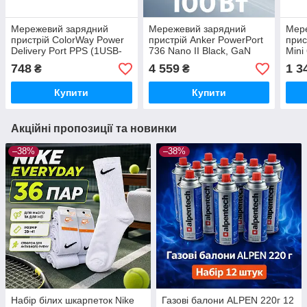
Мережевий зарядний
Мережевий зарядний
Мер
пристрій ColorWay Power
пристрій Anker PowerPort
прис
Delivery Port PPS (1USB-
736 Nano II Black, GaN
Mini
Cx3A) (25W) White (CW-
100W (A2145G11)
USB-
748
4 559
1 3
₴
₴
CHS033PD-WT)
CHS
Купити
Купити
Акційні пропозиції та новинки
–38%
–38%
Набір білих шкарпеток Nike
Газові балони ALPEN 220г 12