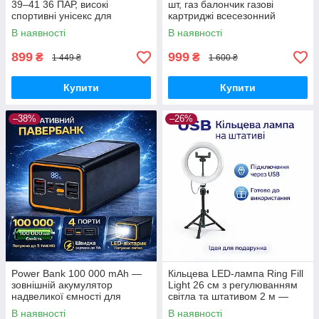
39–41 36 ПАР, високі
шт, газ балончик газові
спортивні унісекс для
картриджі всесезонний
щоденного використання
пропан-бутан для
В наявності
В наявності
портативних плит, пальників
та кемпінгу
899
999
₴
₴
1 449 ₴
1 600 ₴
Купити
Купити
–38%
–26%
Power Bank 100 000 mAh —
Кільцева LED-лампа Ring Fill
зовнішній акумулятор
Light 26 см з регулюванням
надвеликої ємності для
світла та штативом 2 м —
телефону, роутера та
світло для селфі, блогерів,
В наявності
В наявності