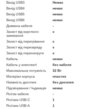
Вихід USB3
Немає
Вихід USB4
немає
Вихід USB5
немає
Вихід USB6
немає
Довжина кабеля
-
Захист від короткого
є
замикання
Захист від перегрівання
є
Захист від перезаряду
є
Захист від перенапруги
є
Кабель
немає
Кабель у комплекті
без кабеля
Максимальна потужність
32 Вт
Матеріал корпуса
пластик
Наявність дисплея
без дисплея
Підсвічування / Індикація
немає
Роз'єм кабеля
-
Роз'єми USB-C
1
Роз'єми USB-А
1