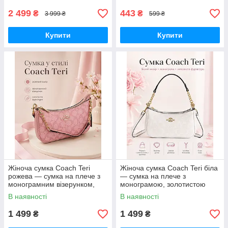
автономного живлення
візажистів, фото-віде
2 499
443
₴
₴
3 999 ₴
599 ₴
Купити
Купити
Жіноча сумка Coach Teri
Жіноча сумка Coach Teri біла
рожева — сумка на плече з
— сумка на плече з
монограмним візерунком,
монограмою, золотистою
золотистою фурнітурою та
фурнітурою та ремінцем
В наявності
В наявності
ремінцем
1 499
1 499
₴
₴