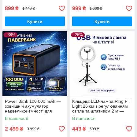
портативних плит, пальників
та кемпінгу
899
999
₴
₴
1 449 ₴
1 600 ₴
Купити
Купити
–38%
–26%
Power Bank 100 000 mAh —
Кільцева LED-лампа Ring Fill
зовнішній акумулятор
Light 26 см з регулюванням
надвеликої ємності для
світла та штативом 2 м —
телефону, роутера та
світло для селфі, блогерів,
В наявності
В наявності
автономного живлення
візажистів, фото-віде
2 499
443
₴
₴
3 999 ₴
599 ₴