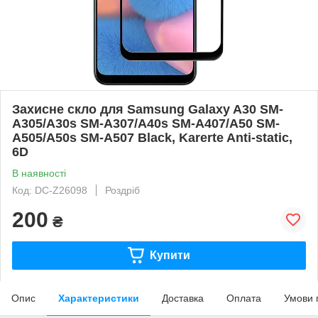
Захисне скло для Samsung Galaxy A30 SM-
A305/A30s SM-A307/A40s SM-A407/A50 SM-
A505/A50s SM-A507 Black, Karerte Anti-static,
6D
В наявності
Код: DC-Z26098
Роздріб
200
₴
Купити
Опис
Характеристики
Доставка
Оплата
Умови 