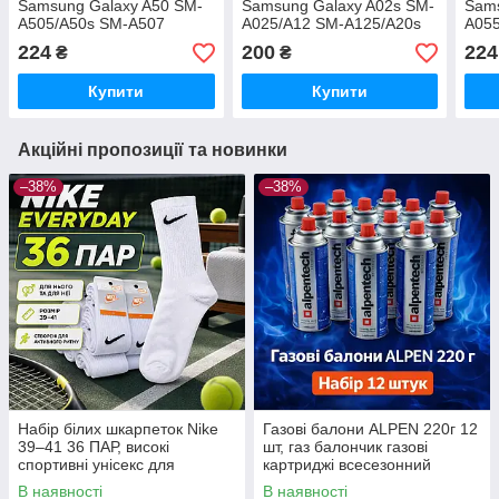
Samsung Galaxy A50 SM-
Samsung Galaxy A02s SM-
Sams
A505/A50s SM-A507
A025/A12 SM-A125/A20s
A055
Чорне (703444) з рамкою,
SM-207/M02s SM-
(710
224
200
224
₴
₴
матеріал скло
A025/M12 SM-M125
Чорне, 0.3 мм, 4D ARC
Купити
Купити
Акційні пропозиції та новинки
–38%
–38%
Набір білих шкарпеток Nike
Газові балони ALPEN 220г 12
39–41 36 ПАР, високі
шт, газ балончик газові
спортивні унісекс для
картриджі всесезонний
щоденного використання
пропан-бутан для
В наявності
В наявності