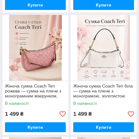
Купити
Купити
Жіноча сумка Coach Teri
Жіноча сумка Coach Teri біла
рожева — сумка на плече з
— сумка на плече з
монограмним візерунком,
монограмою, золотистою
золотистою фурнітурою та
фурнітурою та ремінцем
В наявності
В наявності
ремінцем
1 499
1 499
₴
₴
Купити
Купити