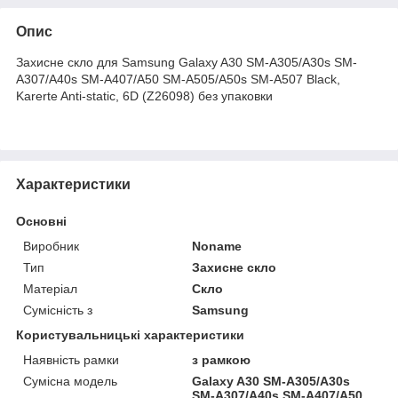
Опис
Захисне скло для Samsung Galaxy A30 SM-A305/A30s SM-
A307/A40s SM-A407/A50 SM-A505/A50s SM-A507 Black,
Karerte Anti-static, 6D (Z26098) без упаковки
Характеристики
Основні
Виробник
Noname
Тип
Захисне скло
Матеріал
Скло
Сумісність з
Samsung
Користувальницькі характеристики
Наявність рамки
з рамкою
Сумісна модель
Galaxy A30 SM-A305/A30s
SM-A307/A40s SM-A407/A50