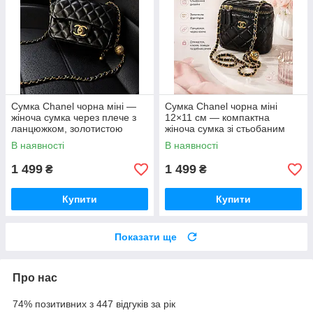
Сумка Chanel чорна міні —
Сумка Chanel чорна міні
жіноча сумка через плече з
12×11 см — компактна
ланцюжком, золотистою
жіноча сумка зі стьобаним
фурнітурою та стьобаним
дизайном і ланцюжком
В наявності
В наявності
дизайном
1 499
1 499
₴
₴
Купити
Купити
Показати ще
Про нас
74% позитивних з 447 відгуків за рік