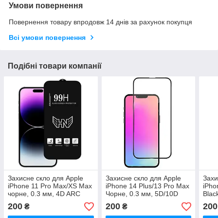
Умови повернення
Повернення товару впродовж 14 днів за рахунок покупця
Всі умови повернення
Подібні товари компанії
Захисне скло для Apple
Захисне скло для Apple
Захи
iPhone 11 Pro Max/XS Max
iPhone 14 Plus/13 Pro Max
iPho
чорне, 0.3 мм, 4D ARC
Чорне, 0.3 мм, 5D/10D
Blac
(Z16577) без упаковки, з
(Z22166) без упаковки, з
(Z22
200
200
200
₴
₴
рамкою
рамкою