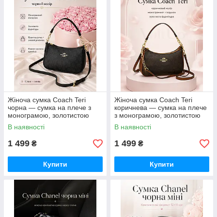
Жіноча сумка Coach Teri
Жіноча сумка Coach Teri
чорна — сумка на плече з
коричнева — сумка на плече
монограмою, золотистою
з монограмою, золотистою
фурнітурою та ремінцем
фурнітурою та ремінцем
В наявності
В наявності
1 499
1 499
₴
₴
Купити
Купити