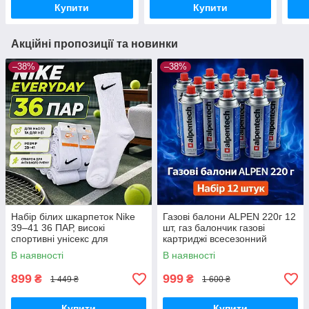
Купити
Купити
Акційні пропозиції та новинки
–38%
–38%
Набір білих шкарпеток Nike
Газові балони ALPEN 220г 12
39–41 36 ПАР, високі
шт, газ балончик газові
спортивні унісекс для
картриджі всесезонний
щоденного використання
пропан-бутан для
В наявності
В наявності
портативних плит, пальників
та кемпінгу
899
999
₴
₴
1 449 ₴
1 600 ₴
Купити
Купити