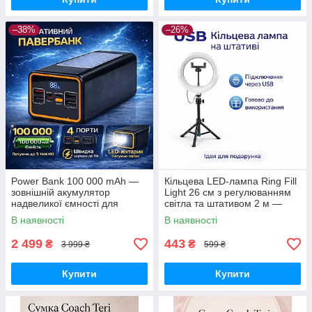
–38%
–26%
Power Bank 100 000 mAh —
Кільцева LED-лампа Ring Fill
зовнішній акумулятор
Light 26 см з регулюванням
надвеликої ємності для
світла та штативом 2 м —
телефону, роутера та
світло для селфі, блогерів,
В наявності
В наявності
автономного живлення
візажистів, фото-віде
2 499
443
₴
₴
3 999 ₴
599 ₴
Купити
Купити