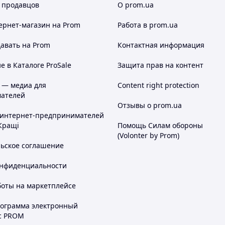
 продавцов
О prom.ua
ернет-магазин
на Prom
Работа в prom.ua
авать на Prom
Контактная информация
 в Каталоге ProSale
Защита прав на контент
 — медиа для
Content right protection
ателей
Отзывы о prom.ua
 интернет-предпринимателей
Кращі
Помощь Силам обороны
(Volonter by Prom)
льское соглашение
онфиденциальности
боты на маркетплейсе
рограмма электронный
с PROM