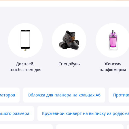
Дисплей,
Спецобувь
Женская
touchscreen для
парфюмерия
телефонов
маторов
Обложка для планера на кольцах А6
Противо
льшого размера
Кружевной конверт на выписку из роддом