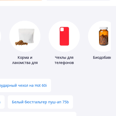
Корма и
Чехлы для
Биодобавки
лакомства для
телефонов
домашних
животных и
птиц
ударный чехол на Hot 60i
а
Белый бюстгальтер пуш-ап 75b