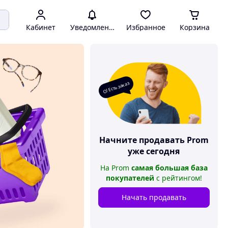
Кабинет
Уведомления
Избранное
Корзина
О! Есть заказ
Начните продавать
Prom
уже сегодня
На
Prom
самая большая база
покупателей
с рейтингом
!
Начать продавать