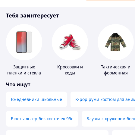
Материалы для ремонта
Тебя заинтересует
Спорт и отдых
Защитные
Кроссовки и
Тактическая и
пленки и стекла
кеды
форменная
для портативных
одежда
Что ищут
устройств
Ежедневники школьные
K-pop руми костюм для ани
Бюстгальтер без косточек 95с
Блузка с кружевом бо