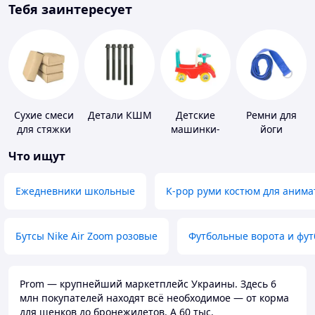
Тебя заинтересует
Сухие смеси
Детали КШМ
Детские
Ремни для
для стяжки
машинки-
йоги
пола
каталки
Что ищут
Ежедневники школьные
K-pop руми костюм для анима
Бутсы Nike Air Zoom розовые
Футбольные ворота и фу
Prom — крупнейший маркетплейс Украины. Здесь 6
млн покупателей находят всё необходимое — от корма
для щенков до бронежилетов. А 60 тыс.