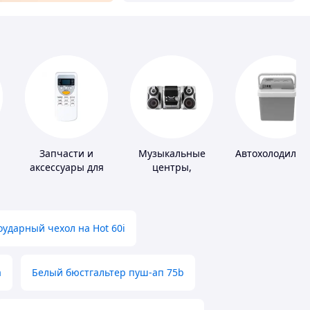
Запчасти и
Музыкальные
Автохолодильн
аксессуары для
центры,
бытовых
магнитолы
кондиционеров
ударный чехол на Hot 60i
а
Белый бюстгальтер пуш-ап 75b