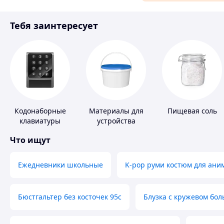
Материалы для ремонта
Тебя заинтересует
Спорт и отдых
Кодонаборные
Материалы для
Пищевая соль
клавиатуры
устройства
полимерных
Что ищут
полов
Ежедневники школьные
K-pop руми костюм для ани
Бюстгальтер без косточек 95с
Блузка с кружевом бо