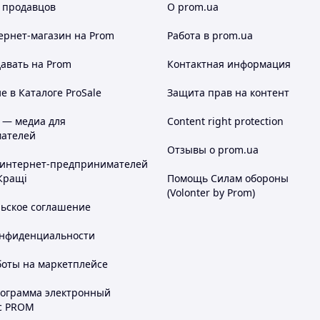
 продавцов
О prom.ua
ернет-магазин
на Prom
Работа в prom.ua
авать на Prom
Контактная информация
 в Каталоге ProSale
Защита прав на контент
 — медиа для
Content right protection
ателей
Отзывы о prom.ua
 интернет-предпринимателей
Кращі
Помощь Силам обороны
(Volonter by Prom)
льское соглашение
онфиденциальности
боты на маркетплейсе
рограмма электронный
с PROM