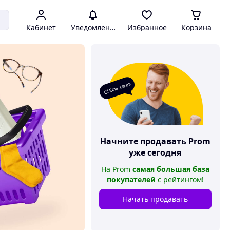
Кабинет
Уведомления
Избранное
Корзина
О! Есть заказ
Начните продавать
Prom
уже сегодня
На
Prom
самая большая база
покупателей
с рейтингом
!
Начать продавать