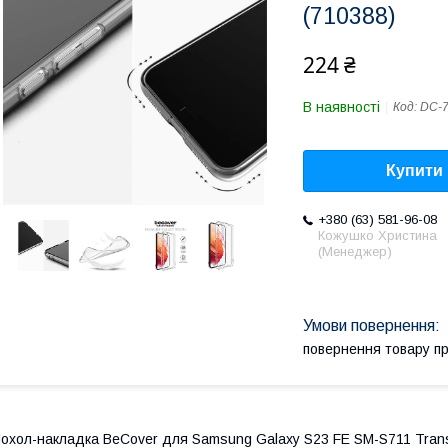
(710388)
224 ₴
В наявності
Код:
DC-
Купити
+380 (63) 581-96-08
Кожушко Христина
(Менеджер)
повернення товару п
охол-накладка BeCover для Samsung Galaxy S23 FE SM-S711 Tran