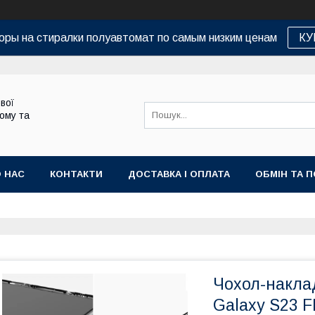
оры на стиралки полуавтомат по самым низким ценам
КУ
вої
дому та
 НАС
КОНТАКТИ
ДОСТАВКА І ОПЛАТА
ОБМІН ТА 
Чохол-накла
Galaxy S23 F