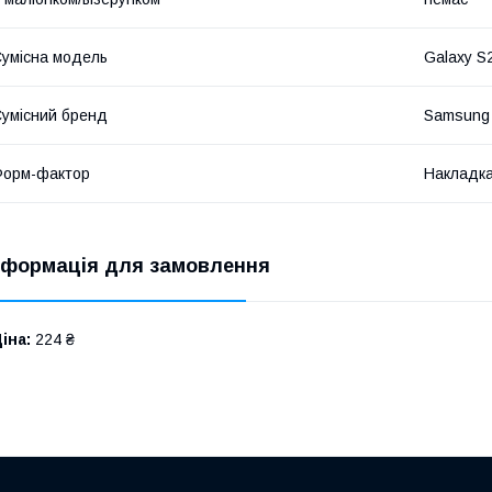
умісна модель
Galaxy S
умісний бренд
Samsung
Форм-фактор
Накладк
нформація для замовлення
іна:
224 ₴