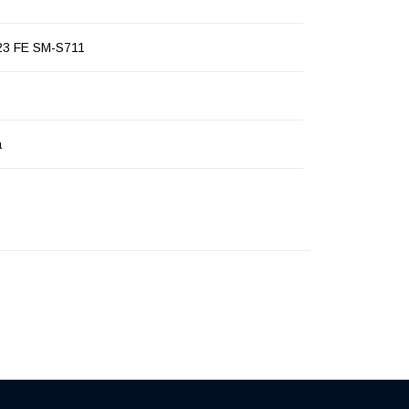
23 FE SM-S711
а