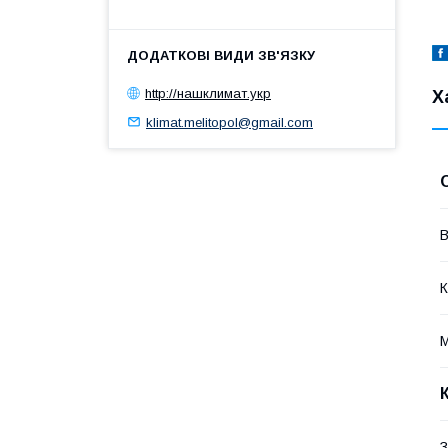
http://нашклимат.укр
Х
klimat.melitopol@gmail.com
В
К
М
З