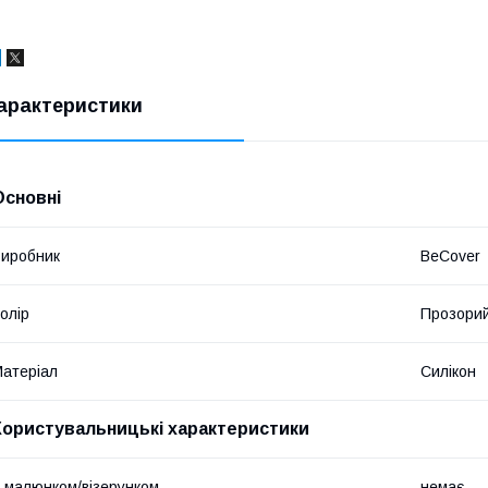
арактеристики
Основні
иробник
BeCover
олір
Прозори
атеріал
Силікон
Користувальницькі характеристики
 малюнком/візерунком
немає