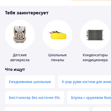
Материалы для ремонта
Тебя заинтересует
Спорт и отдых
Детские
Школьные
Конденсаторы
автокресла
пеналы
кондиционера
Что ищут
Ежедневники школьные
K-pop руми костюм для ани
Бюстгальтер без косточек 95с
Блузка с кружевом бо