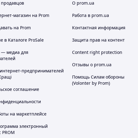
 продавцов
О prom.ua
ернет-магазин
на Prom
Работа в prom.ua
авать на Prom
Контактная информация
 в Каталоге ProSale
Защита прав на контент
 — медиа для
Content right protection
ателей
Отзывы о prom.ua
 интернет-предпринимателей
Кращі
Помощь Силам обороны
(Volonter by Prom)
льское соглашение
онфиденциальности
боты на маркетплейсе
рограмма электронный
с PROM