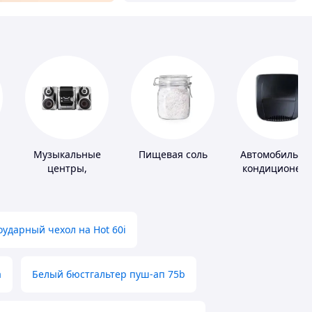
Музыкальные
Пищевая соль
Автомобильны
центры,
кондиционер
й
магнитолы
ударный чехол на Hot 60i
а
Белый бюстгальтер пуш-ап 75b