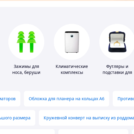
Зажимы для
Климатические
Футляры и
носа, беруши
комплексы
подставки для
для плавания
драгоценносте
маторов
Обложка для планера на кольцах А6
Противо
льшого размера
Кружевной конверт на выписку из роддом