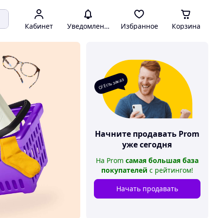
Кабинет
Уведомления
Избранное
Корзина
О! Есть заказ
Начните продавать
Prom
уже сегодня
На
Prom
самая большая база
покупателей
с рейтингом
!
Начать продавать