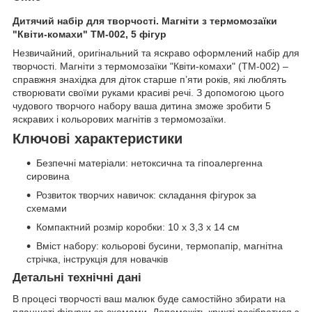
Дитячий набір для творчості. Магніти з термомозаїки
"Квіти-комахи" ТМ-002, 5 фігур
Незвичайний, оригінальний та яскраво оформлений набір для
творчості. Магніти з термомозаїки "Квіти-комахи" (ТМ-002) –
справжня знахідка для діток старше п’яти років, які люблять
створювати своїми руками красиві речі. З допомогою цього
чудового творчого набору ваша дитина зможе зробити 5
яскравих і кольорових магнітів з термомозаїки.
Ключові характеристики
Безпечні матеріали: нетоксична та гіпоалергенна
сировина
Розвиток творчих навичок: складання фігурок за
схемами
Компактний розмір коробки: 10 х 3,3 х 14 см
Вміст набору: кольорові бусини, термопапір, магнітна
стрічка, інструкція для новачків
Детальні технічні дані
В процесі творчості ваш малюк буде самостійно збирати на