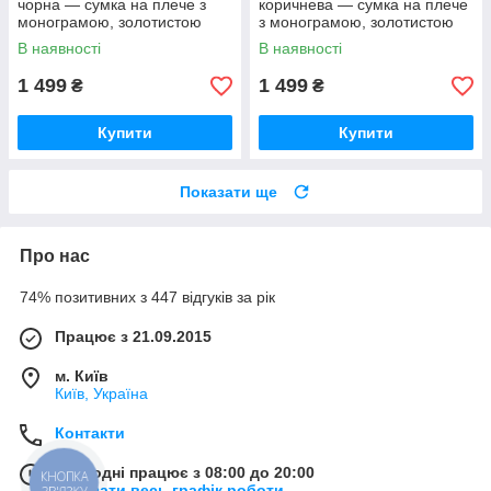
чорна — сумка на плече з
коричнева — сумка на плече
монограмою, золотистою
з монограмою, золотистою
фурнітурою та ремінцем
фурнітурою та ремінцем
В наявності
В наявності
1 499
1 499
₴
₴
Купити
Купити
Показати ще
Про нас
74% позитивних з 447 відгуків за рік
Працює з 21.09.2015
м. Київ
Київ, Україна
Контакти
Сьогодні працює з 08:00 до 20:00
КНОПКА
Показати весь графік роботи