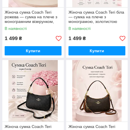
Жіноча сумка Coach Teri
Жіноча сумка Coach Teri біла
рожева — сумка на плече з
— сумка на плече з
монограмним візерунком,
монограмою, золотистою
золотистою фурнітурою та
фурнітурою та ремінцем
В наявності
В наявності
ремінцем
1 499
1 499
₴
₴
Купити
Купити
Жіноча сумка Coach Teri
Жіноча сумка Coach Teri