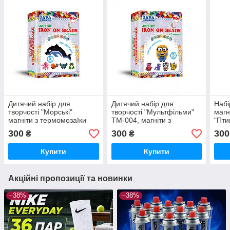
Дитячий набір для
Дитячий набір для
Набі
творчості "Морські"
творчості "Мультфільми"
магн
магніти з термомозаїки
TM-004, магніти з
"Пти
TM-003, 5 фігур для дітей
термомозаїки, 5 фігур.
300
300
300
₴
₴
від 5 років.
Купити
Купити
Акційні пропозиції та новинки
–38%
–38%