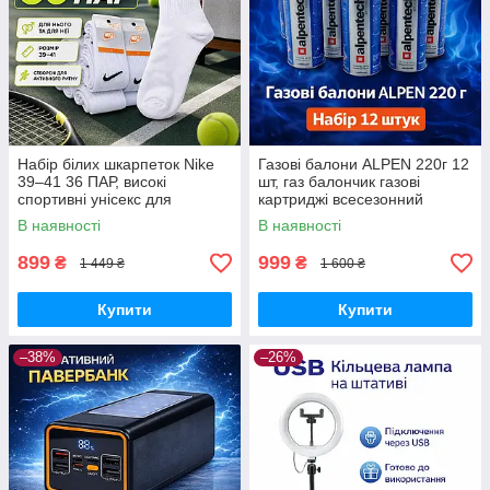
Набір білих шкарпеток Nike
Газові балони ALPEN 220г 12
39–41 36 ПАР, високі
шт, газ балончик газові
спортивні унісекс для
картриджі всесезонний
щоденного використання
пропан-бутан для
В наявності
В наявності
портативних плит, пальників
та кемпінгу
899
999
₴
₴
1 449 ₴
1 600 ₴
Купити
Купити
–38%
–26%