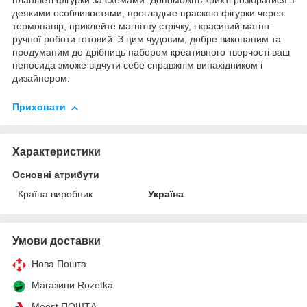
планшеті фігурки за схемами. Допоможіть крихті розібратися з
деякими особливостями, прогладьте праскою фігурки через
термопапір, приклейте магнітну стрічку, і красивий магніт
ручної роботи готовий. З цим чудовим, добре виконаним та
продуманим до дрібниць набором креативного творчості ваш
непосида зможе відчути себе справжнім винахідником і
дизайнером.
Приховати
Характеристики
Основні атрибути
Країна виробник
Україна
Умови доставки
Нова Пошта
Магазини Rozetka
Meest ПОШТА