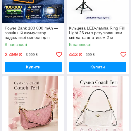
Power Bank 100 000 mAh —
Кільцева LED-лампа Ring Fill
зовнішній акумулятор
Light 26 см з регулюванням
надвеликої ємності для
світла та штативом 2 м —
телефону, роутера та
світло для селфі, блогерів,
В наявності
В наявності
автономного живлення
візажистів, фото-віде
2 499
443
₴
₴
3 999 ₴
599 ₴
Купити
Купити