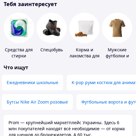
Тебя заинтересует
Средства для
Спецобувь
Корма и
Мужские
стирки
лакомства для
футболки и
домашних
майки
Что ищут
животных и
птиц
Ежедневники школьные
K-pop руми костюм для анима
Бутсы Nike Air Zoom розовые
Футбольные ворота и фу
Prom — крупнейший маркетплейс Украины. Здесь 6
млн покупателей находят всё необходимое — от корма
для щенков до бронежилетов. А 60 тыс.