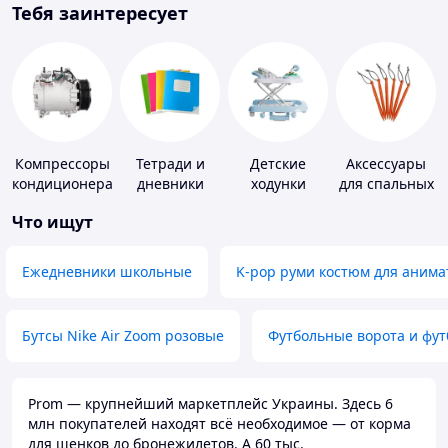
Тебя заинтересует
Компрессоры
Тетради и
Детские
Аксессуары
кондиционера
дневники
ходунки
для спальных
мешков,
Что ищут
карематов и
палаток
Ежедневники школьные
K-pop руми костюм для анима
Бутсы Nike Air Zoom розовые
Футбольные ворота и фу
Prom — крупнейший маркетплейс Украины. Здесь 6
млн покупателей находят всё необходимое — от корма
для щенков до бронежилетов. А 60 тыс.