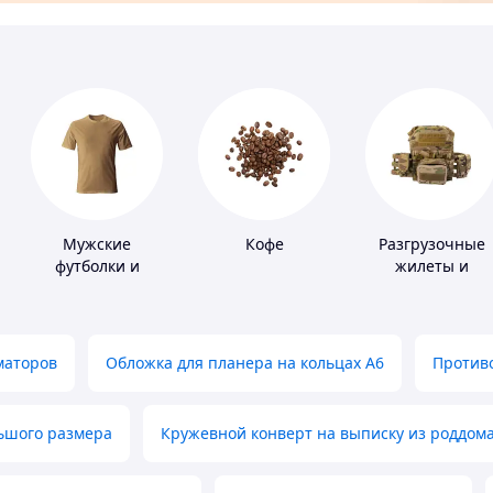
Мужские
Кофе
Разгрузочные
футболки и
жилеты и
майки
плитоноски без
плит
маторов
Обложка для планера на кольцах А6
Противо
льшого размера
Кружевной конверт на выписку из роддом