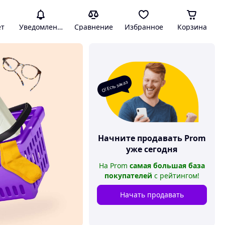
ет
Уведомления
Сравнение
Избранное
Корзина
О! Есть заказ
Начните продавать
Prom
уже сегодня
На
Prom
самая большая база
покупателей
с рейтингом
!
Начать продавать