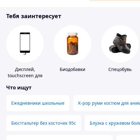
Материалы для ремонта
Тебя заинтересует
Спорт и отдых
Дисплей,
Биодобавки
Спецобувь
touchscreen для
телефонов
Что ищут
Ежедневники школьные
K-pop руми костюм для ани
Бюстгальтер без косточек 95с
Блузка с кружевом бо