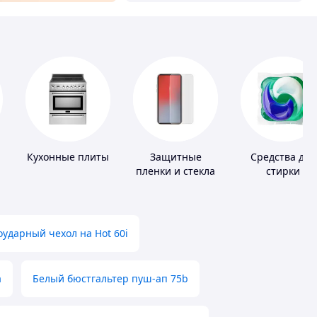
Кухонные плиты
Защитные
Средства для
пленки и стекла
стирки
для портативных
устройств
ударный чехол на Hot 60i
а
Белый бюстгальтер пуш-ап 75b