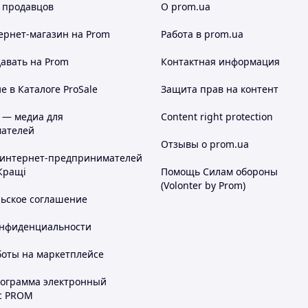
 продавцов
О prom.ua
ернет-магазин
на Prom
Работа в prom.ua
авать на Prom
Контактная информация
 в Каталоге ProSale
Защита прав на контент
 — медиа для
Content right protection
ателей
Отзывы о prom.ua
 интернет-предпринимателей
Кращі
Помощь Силам обороны
(Volonter by Prom)
льское соглашение
онфиденциальности
боты на маркетплейсе
рограмма электронный
с PROM